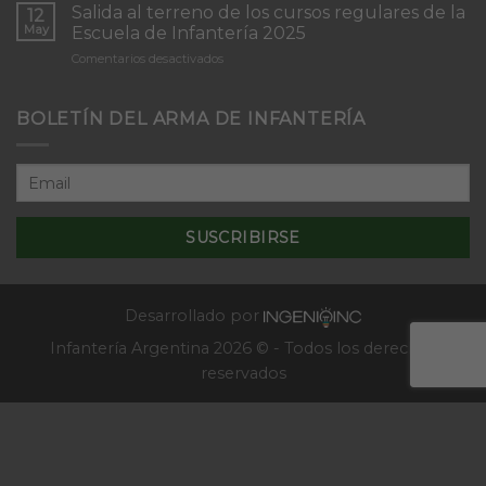
del
Concepción”
Salida al terreno de los cursos regulares de la
12
Curso
May
Escuela de Infantería 2025
de
en
Comentarios desactivados
Tácticas
Salida
y
al
Técnicas
terreno
BOLETÍN DEL ARMA DE INFANTERÍA
Aplicativas
de
al
los
Combate
cursos
en
regulares
Localidades
de
–
la
2025
Escuela
de
Infantería
2025
Desarrollado por
Infantería Argentina 2026 © - Todos los derechos
reservados