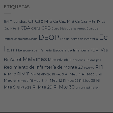
ETIQUETAS
Ca Caz M 6
Ca Caz M 8
Ca Caz Mte 17
bandera
BAI-11
Ca
CBA
CPB
Caz Mte 18
CJSAE
Curso Básico de las Armas
Curso de
Ec
DEOP
Día del Arma de Infantería
Perfeccionamiento Medio
I
IVta
FDR
Escuela de Infantería
Ec Mil Mte
escuela de infanteria
Malvinas
Br Aerot
Mecanizados
naciones unidas
paz
RI 1
Regimiento de Infantería de Monte 29
reserva
RIM 11
RI
RI Mec 5
RIM 10
RI Mec 4
RIM 16
RIM 26
RI Mec 3
RI
Mec 6
RI Mec 12
RI Mec 35
RI Mec 7
RI Mec 8
RI Mec 25
RI Mte 30
Mte 9
RI Mte 29
RI Mte 28
un
united nation