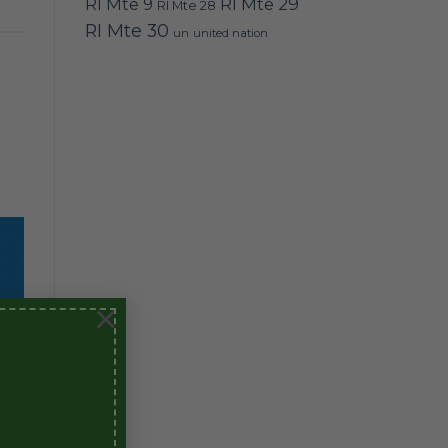
RI Mte 9
RI Mte 29
RI Mte 28
RI Mte 30
un
united nation
×