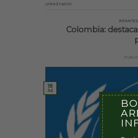
united nation
INFANTES
Colombia: destaca
PUBLI
18
Jul
BO
AR
IN