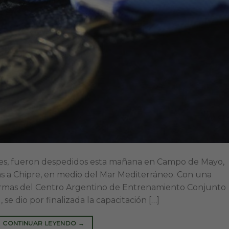
res, fueron despedidos esta mañana en Campo de Mayo,
días a Chipre, en medio del Mar Mediterráneo. Con una
armas del Centro Argentino de Entrenamiento Conjunto
e dio por finalizada la capacitación […]
CONTINUAR LEYENDO
→