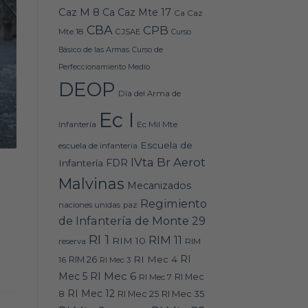
Caz M 8
Ca Caz Mte 17
Ca Caz
CBA
CPB
Mte 18
CJSAE
Curso
Básico de las Armas
Curso de
Perfeccionamiento Medio
DEOP
Día del Arma de
Ec I
Ec Mil Mte
Infantería
Escuela de
escuela de infanteria
IVta Br Aerot
FDR
Infantería
Malvinas
Mecanizados
Regimiento
naciones unidas
paz
de Infantería de Monte 29
RI 1
RIM 11
RIM 10
RIM
reserva
RI
RI Mec 4
16
RIM 26
RI Mec 3
RI Mec 6
Mec 5
RI Mec 7
RI Mec
RI Mec 12
RI Mec 35
8
RI Mec 25