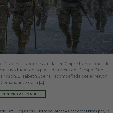
de Paz de las Naciones Unidas en Chipre fue reconocido
ia tuvo lugar en la plaza de armas del Campo “San
e la Misión, Elizabeth Spehar, acompañada por el Mayor
Comandante de la […]
CONTINUAR LEYENDO
→
s de Paz
|
Etiquetado
Fuerza de Tareas 49
,
naciones unidas
,
paz
,
un
,