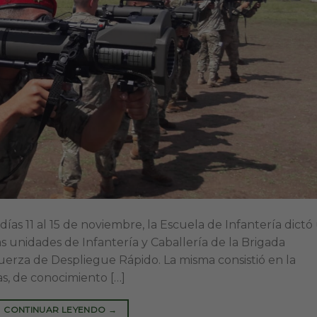
días 11 al 15 de noviembre, la Escuela de Infantería dictó
s unidades de Infantería y Caballería de la Brigada
Fuerza de Despliegue Rápido. La misma consistió en la
as, de conocimiento […]
CONTINUAR LEYENDO
→