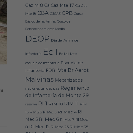
Caz M 8
Ca Caz Mte 17
Ca Caz
CBA
CPB
Mte 18
CJSAE
Curso
Básico de las Armas
Curso de
Perfeccionamiento Medio
DEOP
Día del Arma de
Ec I
Ec Mil Mte
Infantería
Escuela de
escuela de infanteria
IVta Br Aerot
FDR
Infantería
Malvinas
Mecanizados
Regimiento
naciones unidas
paz
ía
de Infantería de Monte 29
RI 1
RIM 11
RIM 10
RIM
reserva
RI
RI Mec 4
16
RIM 26
RI Mec 3
RI Mec 6
Mec 5
RI Mec 7
RI Mec
RI Mec 12
RI Mec 35
8
RI Mec 25