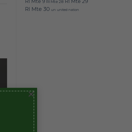
RI Mte 9
RI Mte 29
RI Mte 28
RI Mte 30
un
united nation
×