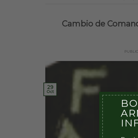
Cambio de Comanda
PUBLI
29
Oct
BO
AR
IN