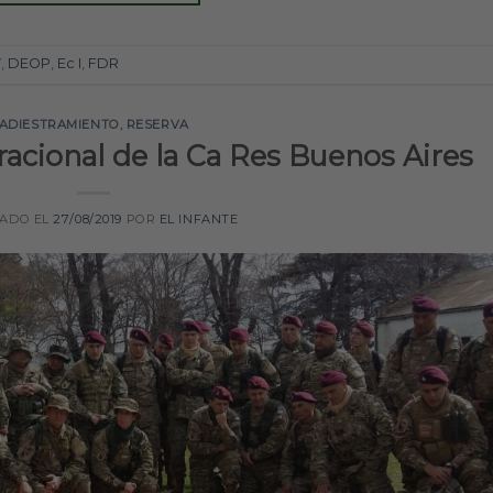
V
,
DEOP
,
Ec I
,
FDR
ADIESTRAMIENTO
,
RESERVA
acional de la Ca Res Buenos Aires
CADO EL
27/08/2019
POR
EL INFANTE