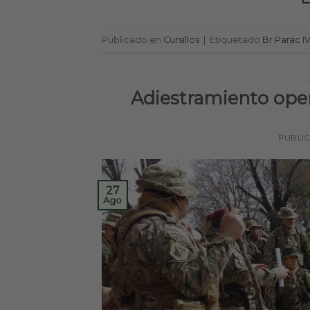
Publicado en
Cursillos
|
Etiquetado
Br Parac I
Adiestramiento oper
PUBLI
27
Ago