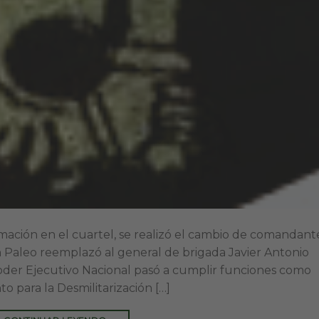
mación en el cuartel, se realizó el cambio de comandant
n Paleo reemplazó al general de brigada Javier Antonio
oder Ejecutivo Nacional pasó a cumplir funciones como
o para la Desmilitarización […]