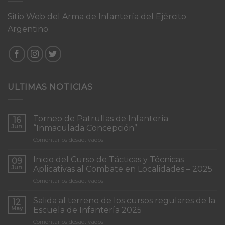
Sitio Web del Arma de Infantería del Ejército
Argentino
ULTIMAS NOTICIAS
Torneo de Patrullas de Infantería
16
Jun
“Inmaculada Concepción”
en
Comentarios desactivados
Torneo
de
Inicio del Curso de Tácticas y Técnicas
09
Patrullas
Jun
Aplicativas al Combate en Localidades – 2025
de
en
Comentarios desactivados
Infantería
Inicio
“Inmaculada
del
Concepción”
Salida al terreno de los cursos regulares de la
12
Curso
May
Escuela de Infantería 2025
de
en
Comentarios desactivados
Tácticas