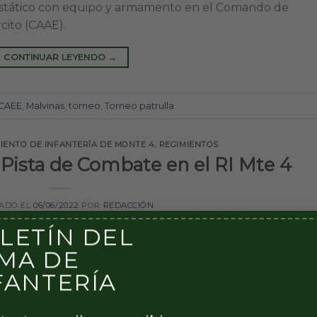
estático con equipo y armamento en el Comando de
cito (CAAE).
CONTINUAR LEYENDO
→
CAEE
,
Malvinas
,
torneo
,
Torneo patrulla
IENTO DE INFANTERÍA DE MONTE 4
,
REGIMIENTOS
 Pista de Combate en el RI Mte 4
CADO EL
06/06/2022
POR
REDACCIÓN
LETÍN DEL
MA DE
FANTERÍA