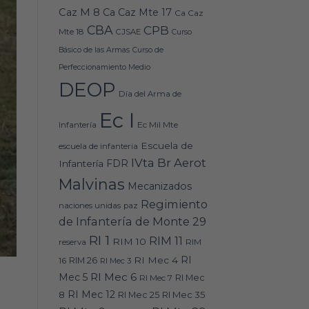
Caz M 8
Ca Caz Mte 17
Ca Caz
CBA
CPB
Mte 18
CJSAE
Curso
Básico de las Armas
Curso de
Perfeccionamiento Medio
DEOP
Día del Arma de
Ec I
Ec Mil Mte
Infantería
Escuela de
escuela de infanteria
IVta Br Aerot
FDR
Infantería
Malvinas
Mecanizados
Regimiento
naciones unidas
paz
de Infantería de Monte 29
RI 1
RIM 11
RIM 10
RIM
reserva
RI
RI Mec 4
16
RIM 26
RI Mec 3
RI Mec 6
Mec 5
RI Mec 7
RI Mec
RI Mec 12
RI Mec 35
8
RI Mec 25