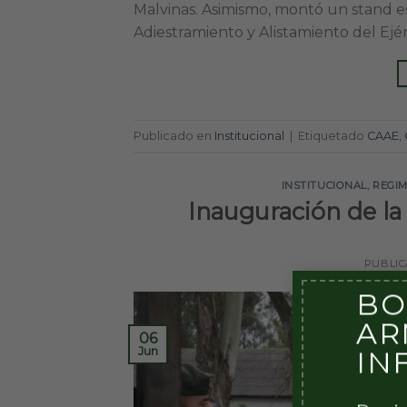
Malvinas. Asimismo, montó un stand 
Adiestramiento y Alistamiento del Ejér
Publicado en
Institucional
|
Etiquetado
CAAE
,
INSTITUCIONAL
,
REGIM
Inauguración de la
PUBLI
BO
AR
06
Jun
IN