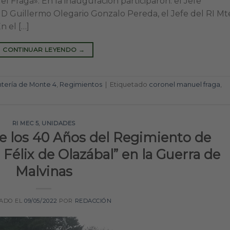
 Fraga». En la inauguración participaron: el Jefe
D Guillermo Olegario Gonzalo Pereda, el Jefe del RI Mt
 el […]
CONTINUAR LEYENDO
→
ntería de Monte 4
,
Regimientos
|
Etiquetado
coronel manuel fraga
,
RI MEC 5
,
UNIDADES
 los 40 Años del Regimiento de
 Félix de Olazábal” en la Guerra de
Malvinas
CADO EL
09/05/2022
POR
REDACCIÓN