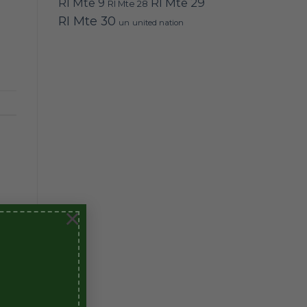
RI Mte 9
RI Mte 29
RI Mte 28
RI Mte 30
un
united nation
×