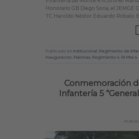
Infantería de Monte 4 «Coronel Manuel
Honorario GB Diego Soria, el JEMGE G
TC Haroldo Néstor Eduardo Róbalo. En
Publicado en
Institucional
,
Regimiento de Infa
Inauguracion
,
Malvinas
,
Regimiento 4
,
RI Mte 4
Conmemoración de
Infantería 5 “General
PUBLI