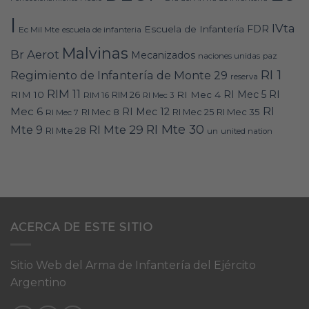
I
IVta
FDR
Escuela de Infantería
Ec Mil Mte
escuela de infanteria
Malvinas
Br Aerot
Mecanizados
naciones unidas
paz
RI 1
Regimiento de Infantería de Monte 29
reserva
RIM 11
RI
RI Mec 5
RIM 10
RI Mec 4
RIM 16
RIM 26
RI Mec 3
RI
Mec 6
RI Mec 12
RI Mec 35
RI Mec 7
RI Mec 8
RI Mec 25
RI Mte 30
Mte 9
RI Mte 29
RI Mte 28
un
united nation
ACERCA DE ESTE SITIO
Sitio Web del Arma de Infantería del Ejército
Argentino