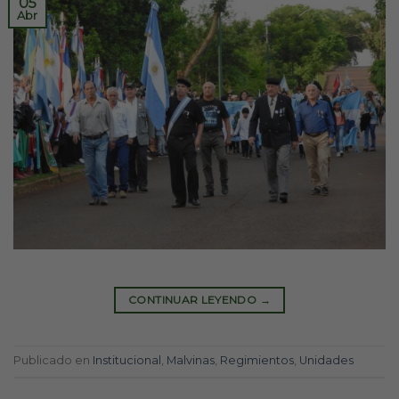
05
Abr
CONTINUAR LEYENDO
→
Publicado en
Institucional
,
Malvinas
,
Regimientos
,
Unidades