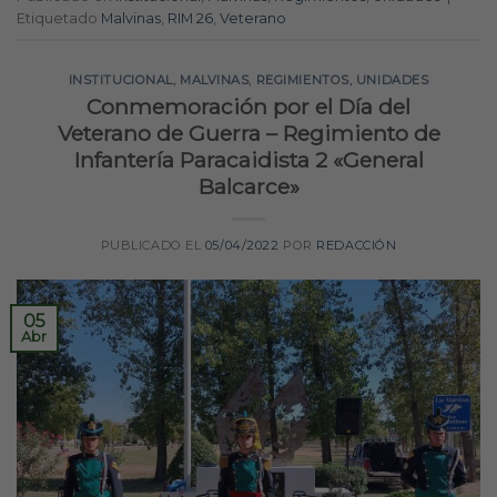
Etiquetado
Malvinas
,
RIM 26
,
Veterano
INSTITUCIONAL
,
MALVINAS
,
REGIMIENTOS
,
UNIDADES
Conmemoración por el Día del
Veterano de Guerra – Regimiento de
Infantería Paracaidista 2 «General
Balcarce»
PUBLICADO EL
05/04/2022
POR
REDACCIÓN
05
Abr