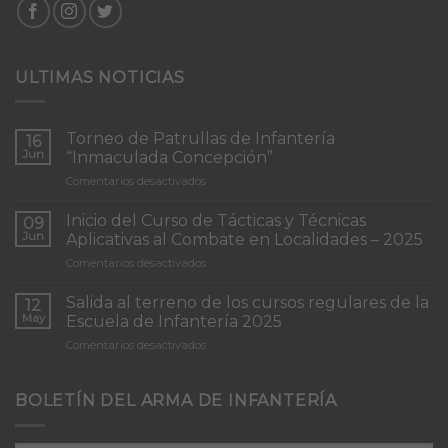
ULTIMAS NOTICIAS
Torneo de Patrullas de Infantería
16
Jun
“Inmaculada Concepción”
en
Comentarios desactivados
Torneo
de
Inicio del Curso de Tácticas y Técnicas
09
Patrullas
Jun
Aplicativas al Combate en Localidades – 2025
de
en
Comentarios desactivados
Infantería
Inicio
“Inmaculada
del
Concepción”
Salida al terreno de los cursos regulares de la
12
Curso
May
Escuela de Infantería 2025
de
en
Comentarios desactivados
Tácticas
Salida
y
al
Técnicas
terreno
BOLETÍN DEL ARMA DE INFANTERÍA
Aplicativas
de
al
los
Combate
cursos