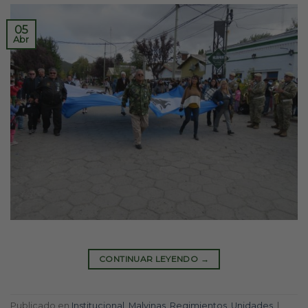
05
Abr
CONTINUAR LEYENDO
→
Publicado en
Institucional
,
Malvinas
,
Regimientos
,
Unidades
|