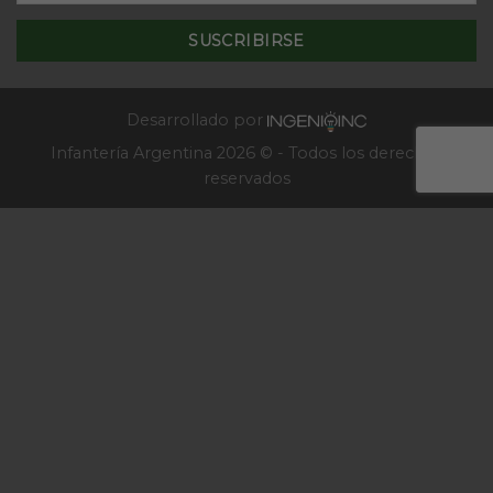
de
–
la
2025
Escuela
de
Infantería
2025
Desarrollado por
Infantería Argentina 2026 © - Todos los derechos
reservados