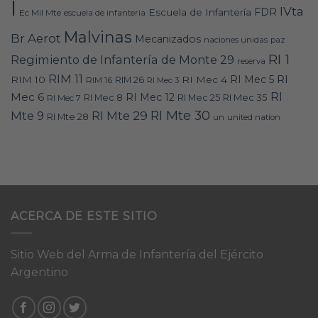
I
IVta
FDR
Escuela de Infantería
Ec Mil Mte
escuela de infanteria
Malvinas
Br Aerot
Mecanizados
naciones unidas
paz
RI 1
Regimiento de Infantería de Monte 29
reserva
RIM 11
RI
RI Mec 5
RIM 10
RI Mec 4
RIM 16
RIM 26
RI Mec 3
RI
Mec 6
RI Mec 12
RI Mec 35
RI Mec 7
RI Mec 8
RI Mec 25
RI Mte 30
Mte 9
RI Mte 29
RI Mte 28
un
united nation
ACERCA DE ESTE SITIO
Sitio Web del Arma de Infantería del Ejército
Argentino