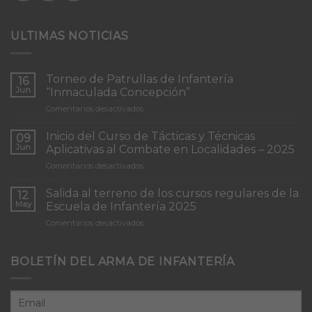
ULTIMAS NOTICIAS
Torneo de Patrullas de Infantería
16
Jun
“Inmaculada Concepción”
en
Comentarios desactivados
Torneo
de
Inicio del Curso de Tácticas y Técnicas
09
Patrullas
Jun
Aplicativas al Combate en Localidades – 2025
de
en
Comentarios desactivados
Infantería
Inicio
“Inmaculada
del
Concepción”
Salida al terreno de los cursos regulares de la
12
Curso
May
Escuela de Infantería 2025
de
en
Comentarios desactivados
Tácticas
Salida
y
al
Técnicas
terreno
BOLETÍN DEL ARMA DE INFANTERÍA
Aplicativas
de
al
los
Combate
cursos
en
regulares
Localidades