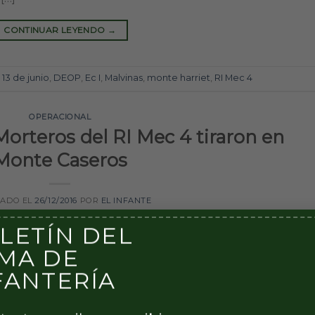
CONTINUAR LEYENDO
→
13 de junio
,
DEOP
,
Ec I
,
Malvinas
,
monte harriet
,
RI Mec 4
OPERACIONAL
Morteros del RI Mec 4 tiraron en
Monte Caseros
CADO EL
26/12/2016
POR
EL INFANTE
LETÍN DEL
MA DE
FANTERÍA