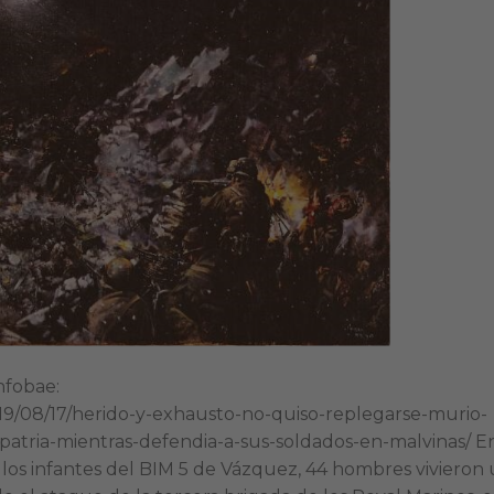
nfobae:
19/08/17/herido-y-exhausto-no-quiso-replegarse-murio-
a-patria-mientras-defendia-a-sus-soldados-en-malvinas/ En
a los infantes del BIM 5 de Vázquez, 44 hombres vivieron