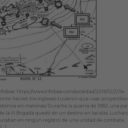
Infobae: https://www.infobae.com/sociedad/2019/12/21/la-
te-harriet-los-ingleses-tuvieron-que-usar-proyectiles
stencia-en-malvinas/ Durante la guerra de 1982, una pa
 la III Brigada quedó sin un destino en las islas. Luchar
iguraban en ningún registro de una unidad de combate,
[…]