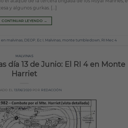
 el ataque de la tercera brigada de los Royal Marines, e
esa y algunos gurkas. […]
CONTINUAR LEYENDO
→
en malvinas
,
DEOP
,
Ec I
,
Malvinas
,
monte tumbledown
,
RI Mec 4
MALVINAS
 día 13 de Junio: El RI 4 en Monte
Harriet
CADO EL
13/06/2020
POR
REDACCIÓN