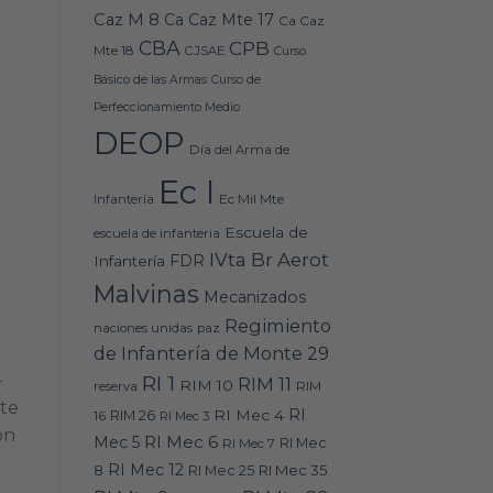
Caz M 8
Ca Caz Mte 17
Ca Caz
CBA
CPB
Mte 18
CJSAE
Curso
Básico de las Armas
Curso de
Perfeccionamiento Medio
DEOP
Día del Arma de
Ec I
Ec Mil Mte
Infantería
Escuela de
escuela de infanteria
IVta Br Aerot
FDR
Infantería
Malvinas
Mecanizados
Regimiento
naciones unidas
paz
de Infantería de Monte 29
-
RI 1
RIM 11
RIM 10
RIM
reserva
rte
RI
RI Mec 4
16
RIM 26
RI Mec 3
on
RI Mec 6
Mec 5
RI Mec 7
RI Mec
RI Mec 12
RI Mec 35
8
RI Mec 25