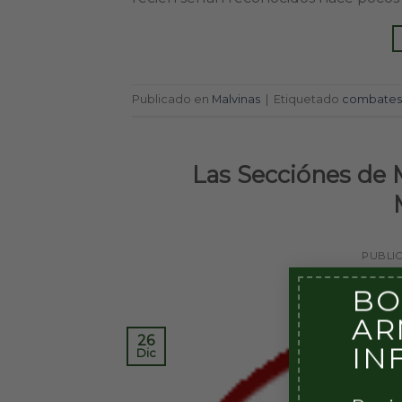
Publicado en
Malvinas
|
Etiquetado
combates 
Las Secciónes de 
PUBLI
BO
AR
26
IN
Dic