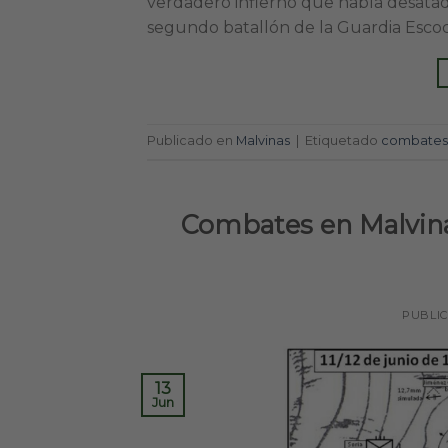
verdadero infierno que había desatado
segundo batallón de la Guardia Escoc
Publicado en
Malvinas
|
Etiquetado
combates 
Combates en Malvinas
PUBLI
13
Jun