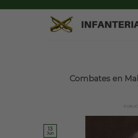
Skip
to
content
Combates en Malvi
PUBLI
13
Jun