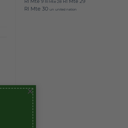
RI Mte 9
RI Mte 29
RI Mte 28
RI Mte 30
un
united nation
×