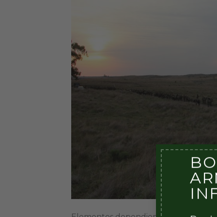
BO
AR
IN
Elementos dependientes de la Xma Bri