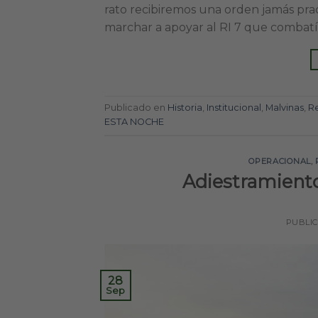
rato recibiremos una orden jamás pr
marchar a apoyar al RI 7 que combatí
Publicado en
Historia
,
Institucional
,
Malvinas
,
Re
ESTA NOCHE
OPERACIONAL
,
Adiestramiento
PUBLI
28
Sep