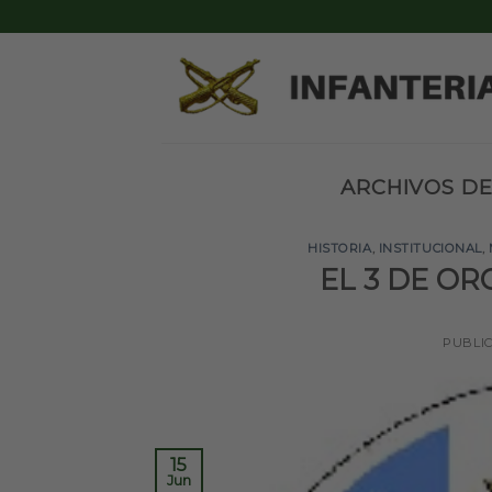
Skip
to
content
ARCHIVOS DE
HISTORIA
,
INSTITUCIONAL
,
EL 3 DE O
PUBLI
15
Jun