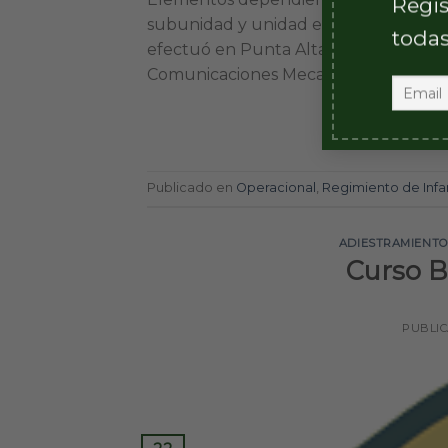
Regis
subunidad y unidad en la Base Baterías
todas
efectuó en Punta Alta, Bahía Blanca, 
Comunicaciones Mecanizada 10 y de Int
Publicado en
Operacional
,
Regimiento de Infa
ADIESTRAMIENT
Curso B
PUBLI