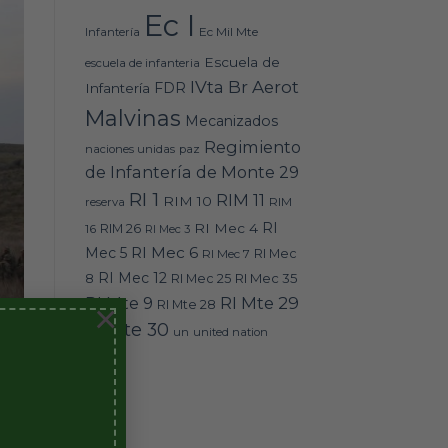
Ec I
Ec Mil Mte
Infantería
Escuela de
escuela de infanteria
IVta Br Aerot
FDR
Infantería
Malvinas
Mecanizados
Regimiento
naciones unidas
paz
de Infantería de Monte 29
RI 1
RIM 11
RIM 10
RIM
reserva
RI
RI Mec 4
16
RIM 26
RI Mec 3
RI Mec 6
Mec 5
RI Mec 7
RI Mec
RI Mec 12
RI Mec 35
8
RI Mec 25
RI Mte 9
RI Mte 29
RI Mte 28
×
RI Mte 30
un
united nation