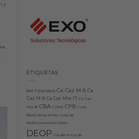
n y
te
,
ETIQUETAS
Ca Caz M 6
Ca
bandera
BAI-11
Caz M 8
Ca Caz Mte 17
Ca Caz
CBA
CPB
Mte 18
CJSAE
Curso
Básico de las Armas
Curso de
Perfeccionamiento Medio
DEOP
Día del Arma de