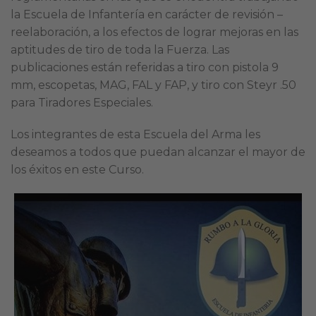
la Escuela de Infantería en carácter de revisión –
reelaboración, a los efectos de lograr mejoras en las
aptitudes de tiro de toda la Fuerza. Las
publicaciones están referidas a tiro con pistola 9
mm, escopetas, MAG, FAL y FAP, y tiro con Steyr .50
para Tiradores Especiales.
Los integrantes de esta Escuela del Arma les
deseamos a todos que puedan alcanzar el mayor de
los éxitos en este Curso.