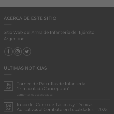
ACERCA DE ESTE SITIO
Sitio Web del Arma de Infantería del Ejército
Argentino
ULTIMAS NOTICIAS
Torneo de Patrullas de Infantería
16
Jun
“Inmaculada Concepción”
en
Comentarios desactivados
Torneo
de
Inicio del Curso de Tácticas y Técnicas
09
Patrullas
Jun
Aplicativas al Combate en Localidades – 2025
de