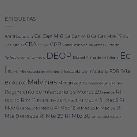
ETIQUETAS
Ca Caz M 6
Ca Caz M 8
Ca Caz Mte 17
bandera
BAI-11
Ca
CBA
CPB
Caz Mte 18
CJSAE
Curso Básico de las Armas
Curso de
Ec
DEOP
Día del Arma de Infantería
Perfeccionamiento Medio
I
IVta
FDR
Escuela de Infantería
Ec Mil Mte
escuela de infanteria
Malvinas
Br Aerot
Mecanizados
naciones unidas
paz
RI 1
Regimiento de Infantería de Monte 29
reserva
RIM 11
RI
RI Mec 5
RIM 10
RI Mec 4
RIM 16
RIM 26
RI Mec 3
RI
Mec 6
RI Mec 12
RI Mec 35
RI Mec 7
RI Mec 8
RI Mec 25
RI Mte 30
Mte 9
RI Mte 29
RI Mte 28
un
united nation