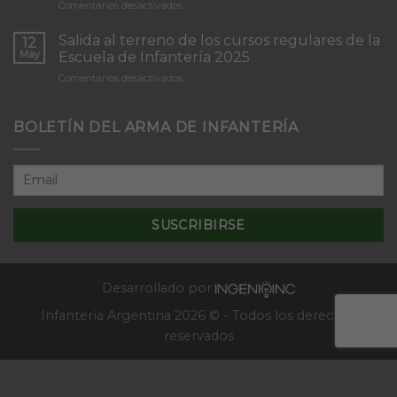
en
Comentarios desactivados
Infantería
Inicio
“Inmaculada
del
Concepción”
Salida al terreno de los cursos regulares de la
12
Curso
May
Escuela de Infantería 2025
de
en
Comentarios desactivados
Tácticas
Salida
y
al
Técnicas
terreno
BOLETÍN DEL ARMA DE INFANTERÍA
Aplicativas
de
al
los
Combate
cursos
en
regulares
Localidades
de
–
la
2025
Escuela
de
Infantería
2025
Desarrollado por
Infantería Argentina 2026 © - Todos los derechos
reservados