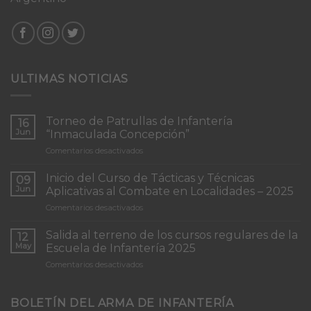
ULTIMAS NOTICIAS
Torneo de Patrullas de Infantería
16
Jun
“Inmaculada Concepción”
en
Comentarios desactivados
Torneo
de
Inicio del Curso de Tácticas y Técnicas
09
Patrullas
Jun
Aplicativas al Combate en Localidades – 2025
de
en
Comentarios desactivados
Infantería
Inicio
“Inmaculada
del
Concepción”
Salida al terreno de los cursos regulares de la
12
Curso
May
Escuela de Infantería 2025
de
en
Comentarios desactivados
Tácticas
Salida
y
al
Técnicas
terreno
BOLETÍN DEL ARMA DE INFANTERÍA
Aplicativas