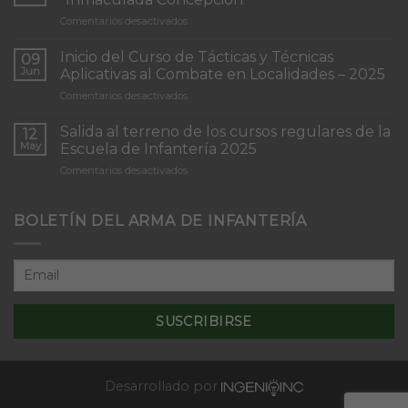
en
Comentarios desactivados
Torneo
de
Inicio del Curso de Tácticas y Técnicas
09
Patrullas
Jun
Aplicativas al Combate en Localidades – 2025
de
en
Comentarios desactivados
Infantería
Inicio
“Inmaculada
del
Concepción”
Salida al terreno de los cursos regulares de la
12
Curso
May
Escuela de Infantería 2025
de
en
Comentarios desactivados
Tácticas
Salida
y
al
Técnicas
terreno
BOLETÍN DEL ARMA DE INFANTERÍA
Aplicativas
de
al
los
Combate
cursos
en
regulares
Localidades
de
–
la
2025
Escuela
de
Infantería
2025
Desarrollado por