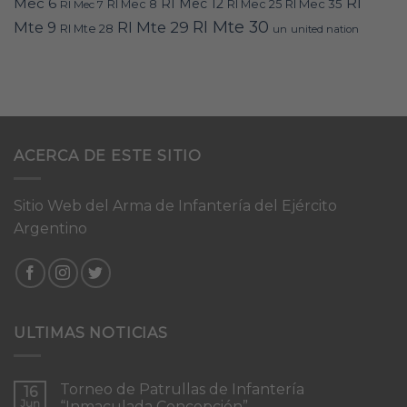
RI
Mec 6
RI Mec 12
RI Mec 35
RI Mec 7
RI Mec 8
RI Mec 25
RI Mte 30
Mte 9
RI Mte 29
RI Mte 28
un
united nation
ACERCA DE ESTE SITIO
Sitio Web del Arma de Infantería del Ejército
Argentino
ULTIMAS NOTICIAS
Torneo de Patrullas de Infantería
16
Jun
“Inmaculada Concepción”