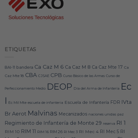
ETIQUETAS
Ca Caz M 6
Ca Caz M 8
Ca Caz Mte 17
bandera
BAI-11
Ca
CBA
CPB
Caz Mte 18
CJSAE
Curso Básico de las Armas
Curso de
Ec
DEOP
Día del Arma de Infantería
Perfeccionamiento Medio
I
IVta
FDR
Escuela de Infantería
Ec Mil Mte
escuela de infanteria
Malvinas
Br Aerot
Mecanizados
naciones unidas
paz
RI 1
Regimiento de Infantería de Monte 29
reserva
RIM 11
RI
RI Mec 5
RIM 10
RI Mec 4
RIM 16
RIM 26
RI Mec 3