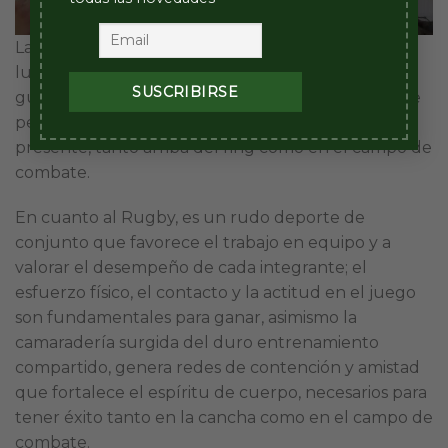
La oportunidad conjuga sincronización, tiempo,
lugar y objetivo ¿No sería este otro principio de la
guerra? Es primordial adquirirlo como esquema de
pensamiento, de esta forma siempre estará
presente, tanto arriba del ring como en el campo de
combate.
En cuanto al Rugby, es un rudo deporte de
conjunto que favorece el trabajo en equipo y a
valorar el desempeño de cada integrante; el
esfuerzo físico, el contacto y la actitud en el juego
son fundamentales para ganar, asimismo la
camaradería surgida del duro entrenamiento
compartido, genera redes de contención y amistad
que fortalece el espíritu de cuerpo, necesarios para
tener éxito tanto en la cancha como en el campo de
combate.