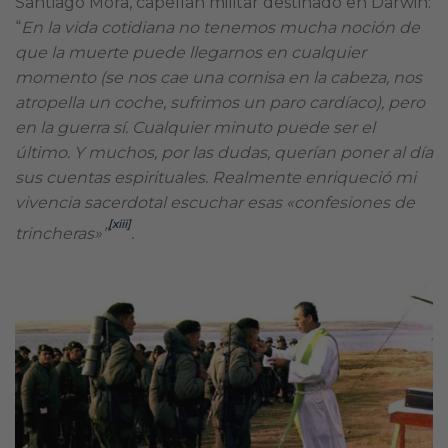
Santiago Mora, capellán militar destinado en Darwin:
“
En la vida cotidiana no tenemos mucha noción de
que la muerte puede llegarnos en cualquier
momento (se nos cae una cornisa en la cabeza, nos
atropella un coche, sufrimos un paro cardíaco), pero
en la guerra sí. Cualquier minuto puede ser el
último. Y muchos, por las dudas, querían poner al día
sus cuentas espirituales. Realmente enriqueció mi
vivencia sacerdotal escuchar esas «confesiones de
[xiii]
trincheras»”
.