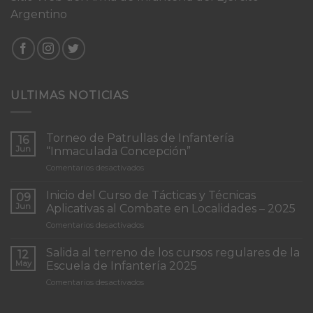
Argentino
ULTIMAS NOTICIAS
Torneo de Patrullas de Infantería
16
Jun
“Inmaculada Concepción”
en
Comentarios desactivados
Torneo
de
Inicio del Curso de Tácticas y Técnicas
09
Patrullas
Jun
Aplicativas al Combate en Localidades – 2025
de
en
Comentarios desactivados
Infantería
Inicio
“Inmaculada
del
Concepción”
Salida al terreno de los cursos regulares de la
12
Curso
May
Escuela de Infantería 2025
de
en
Comentarios desactivados
Tácticas
Salida
y
al
Técnicas