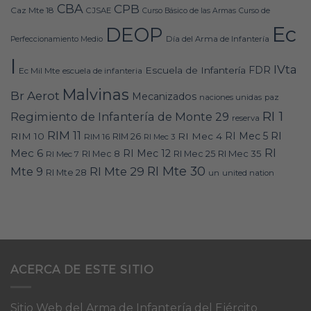
CBA
CPB
Caz Mte 18
CJSAE
Curso Básico de las Armas
Curso de
Ec
DEOP
Día del Arma de Infantería
Perfeccionamiento Medio
I
IVta
FDR
Escuela de Infantería
Ec Mil Mte
escuela de infanteria
Malvinas
Br Aerot
Mecanizados
naciones unidas
paz
RI 1
Regimiento de Infantería de Monte 29
reserva
RIM 11
RI
RI Mec 5
RIM 10
RI Mec 4
RIM 16
RIM 26
RI Mec 3
RI
Mec 6
RI Mec 12
RI Mec 35
RI Mec 7
RI Mec 8
RI Mec 25
RI Mte 30
Mte 9
RI Mte 29
RI Mte 28
un
united nation
ACERCA DE ESTE SITIO
Sitio Web del Arma de Infantería del Ejército