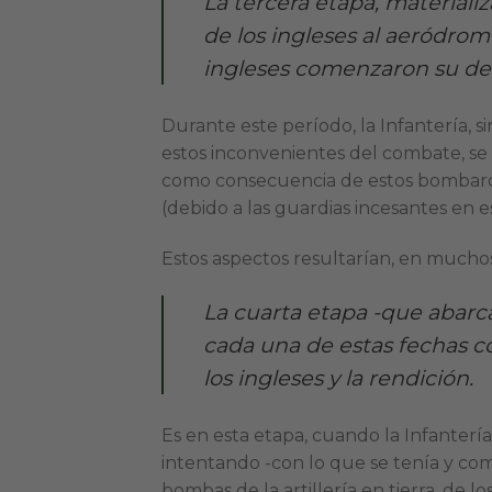
La tercera etapa, materiali
de los ingleses al aeródrom
ingleses comenzaron su de
Durante este período, la Infantería, s
estos inconvenientes del combate, se 
como consecuencia de estos bombarde
(debido a las guardias incesantes en 
Estos aspectos resultarían, en muchos
La cuarta etapa -que abarca
cada una de estas fechas c
los ingleses y la rendición.
Es en esta etapa, cuando la Infanter
intentando -con lo que se tenía y com
bombas de la artillería en tierra, de l