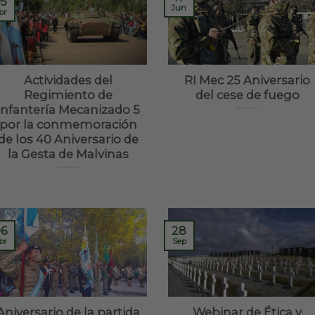
5
Jun
br
Actividades del
RI Mec 25 Aniversario
Regimiento de
del cese de fuego
Infantería Mecanizado 5
por la conmemoración
de los 40 Aniversario de
la Gesta de Malvinas
6
28
br
Sep
Aniversario de la partida
Webinar de Ética y