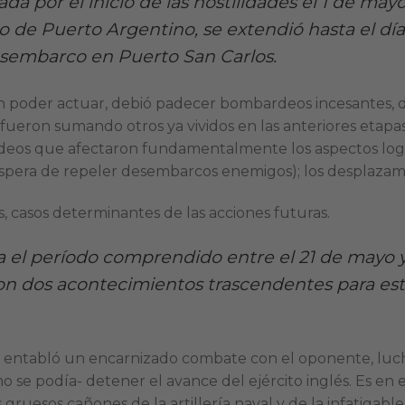
zada por el inicio de las hostilidades el 1 de m
o de Puerto Argentino, se extendió hasta el dí
sembarco en Puerto San Carlos.
in poder actuar, debió padecer bombardeos incesantes, de 
fueron sumando otros ya vividos en las anteriores etapa
os que afectaron fundamentalmente los aspectos logíst
espera de repeler desembarcos enemigos); los desplazami
, casos determinantes de las acciones futuras.
 el período comprendido entre el 21 de mayo y e
on dos acontecimientos trascendentes para es
ía entabló un encarnizado combate con el oponente, luc
o se podía- detener el avance del ejército inglés. Es en 
os gruesos cañones de la artillería naval y de la infatigab