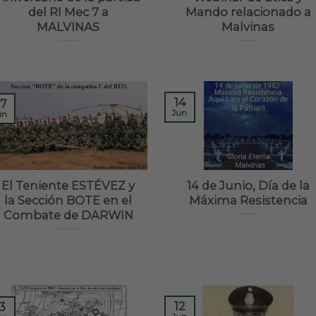
del RI Mec 7 a
Mando relacionado a
MALVINAS
Malvinas
14
7
Jun
un
El Teniente ESTÉVEZ y
14 de Junio, Día de la
la Sección BOTE en el
Máxima Resistencia
Combate de DARWIN
12
3