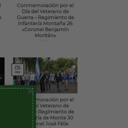
l
Conmemoración por el
Día del Veterano de
e
Guerra – Regimiento de
Infantería Montaña 26
«Coronel Benjamín
Moritán»
05
Abr
×
l
Conmemoración por el
Día del Veterano de
e
Guerra – Regimiento de
8
Infantería de Monte 30
«Coronel José Félix