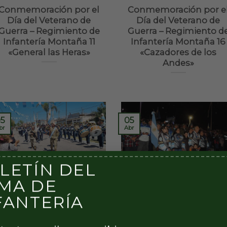
Conmemoración por el
Conmemoración por e
Día del Veterano de
Día del Veterano de
Guerra – Regimiento de
Guerra – Regimiento d
Infantería Montaña 11
Infantería Montaña 16
«General las Heras»
«Cazadores de los
Andes»
5
05
br
Abr
LETÍN DEL
Conmemoración por el
Conmemoración por e
MA DE
Día del Veterano de
Día del Veterano de
FANTERÍA
Guerra – Regimiento de
Guerra – Regimiento d
Infantería Montaña 20
Infantería Mecanizado 
«Cazadores de los
«General Bernardo