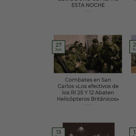
ESTA NOCHE
2
27
J
Jun
Combates en San
Carlos «Los efectivos de
los RI 25 Y 12 Abaten
Helicópteros Británicos»
13
1