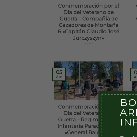
Conmemoración por el
Día del Veterano de
Guerra – Compañía de
Cazadores de Montaña
6 «Capitán Claudio José
Jurczyszyn»
05
0
Abr
A
BO
Conmemoración por el
AR
Día del Veterano de
IN
Guerra – Regimiento de
Infantería Paracaidista 2
«General Balcarce»