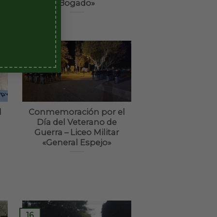
Bogado»
05
Abr
l
Conmemoración por el
Día del Veterano de
Guerra – Liceo Militar
«General Espejo»
16