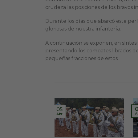
crudeza las posiciones de los bravos in
Durante los días que abarcó este perí
gloriosas de nuestra infantería.
A continuación se exponen, en síntesis
presentando los combates librados desd
pequeñas fracciones de estos.
0
05
A
Abr