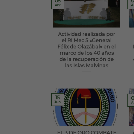
05
0
Abr
A
Actividad realizada por
el RI Mec 5 «General
Félix de Olazábal» en el
marco de los 40 años
de la recuperación de
las Islas Malvinas
15
0
Jun
A
EL 3 DE ORO COMBATE