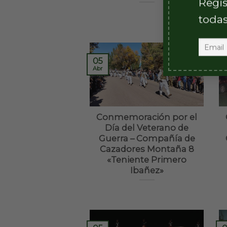
Regis
todas
05
0
Abr
A
Conmemoración por el
Día del Veterano de
Guerra – Compañía de
Cazadores Montaña 8
«Teniente Primero
Ibañez»