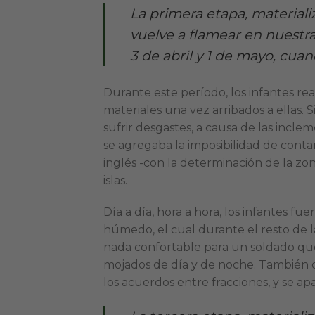
La primera etapa, materializ
vuelve a flamear en nuestra
3 de abril y 1 de mayo, cuand
Durante este período, los infantes rea
materiales una vez arribados a ellas. 
sufrir desgastes, a causa de las incle
se agregaba la imposibilidad de cont
inglés -con la determinación de la zon
islas.
Día a día, hora a hora, los infantes 
húmedo, el cual durante el resto de la 
nada confortable para un soldado qu
mojados de día y de noche. También d
los acuerdos entre fracciones, y se a