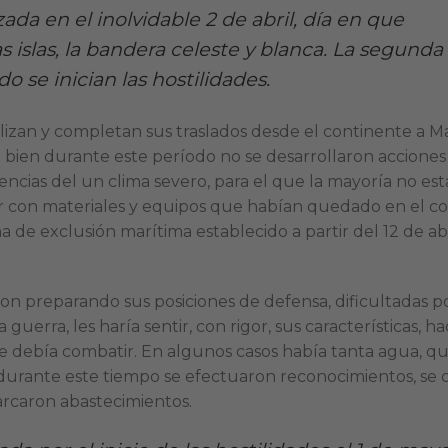
ada en el inolvidable 2 de abril, día en que
s islas, la bandera celeste y blanca. La segund
o se inician las hostilidades.
lizan y completan sus traslados desde el continente a Mal
Si bien durante este período no se desarrollaron acciones
mencias del un clima severo, para el que la mayoría no es
ar con materiales y equipos que habían quedado en el c
a de exclusión marítima establecido a partir del 12 de abr
fueron preparando sus posiciones de defensa, dificultad
guerra, les haría sentir, con rigor, sus características, 
e debía combatir. En algunos casos había tanta agua, 
urante este tiempo se efectuaron reconocimientos, se 
parcaron abastecimientos.