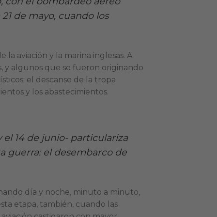
ayo, con el bombardeo aéreo
a 21 de mayo, cuando los
la aviación y la marina inglesas. A
s, y algunos que se fueron originando
icos; el descanso de la tropa
entos y los abastecimientos.
l 14 de junio- particulariza
ta guerra: el desembarco de
hando día y noche, minuto a minuto,
esta etapa, también, cuando las
le aviación castigaron con mayor