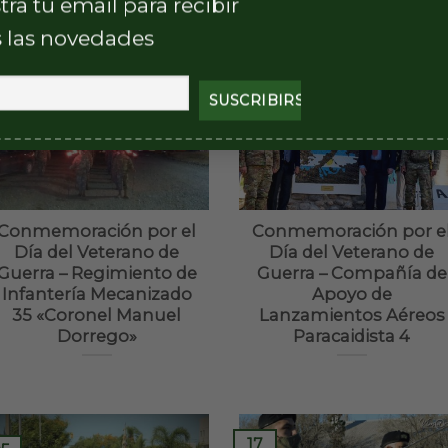
tra tu email para recibir
Andes»
O’Higgins»
 las novedades
5
05
br
Abr
Conmemoración por el
Conmemoración por e
Día del Veterano de
Día del Veterano de
Guerra – Regimiento de
Guerra – Compañía de
Infantería Mecanizado
Apoyo de
35 «Coronel Manuel
Lanzamientos Aéreos
Dorrego»
Paracaidista 4
17