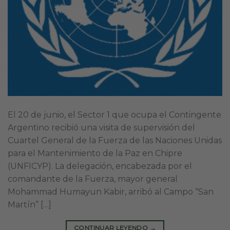
El 20 de junio, el Sector 1 que ocupa el Contingente
Argentino recibió una visita de supervisión del
Cuartel General de la Fuerza de las Naciones Unidas
para el Mantenimiento de la Paz en Chipre
(UNFICYP). La delegación, encabezada por el
comandante de la Fuerza, mayor general
Mohammad Humayun Kabir, arribó al Campo “San
Martín” […]
CONTINUAR LEYENDO
→