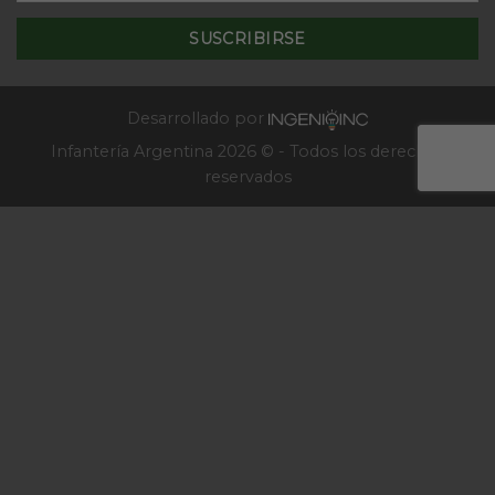
de
–
la
2025
Escuela
de
Infantería
2025
Desarrollado por
Infantería Argentina 2026 © - Todos los derechos
reservados