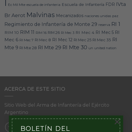
I
IVta
FDR
Escuela de Infantería
Ec Mil Mte
escuela de infanteria
Malvinas
Br Aerot
Mecanizados
naciones unidas
paz
RI 1
Regimiento de Infantería de Monte 29
reserva
RIM 11
RI
RI Mec 5
RIM 10
RI Mec 4
RIM 16
RIM 26
RI Mec 3
RI
Mec 6
RI Mec 12
RI Mec 35
RI Mec 7
RI Mec 8
RI Mec 25
RI Mte 30
Mte 9
RI Mte 29
RI Mte 28
un
united nation
ACERCA DE ESTE SITIO
Sitio Web del Arma de Infantería del Ejército
Argentino
×
BOLETÍN DEL