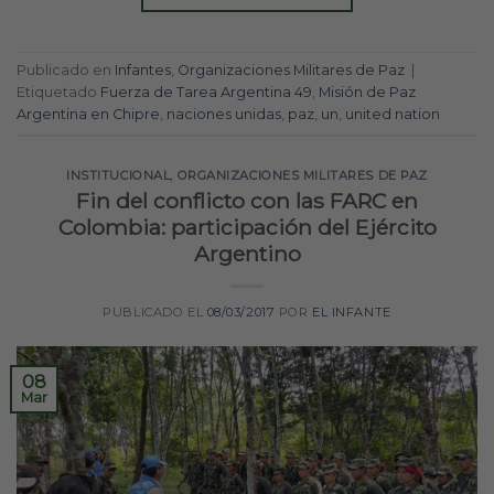
Publicado en
Infantes
,
Organizaciones Militares de Paz
|
Etiquetado
Fuerza de Tarea Argentina 49
,
Misión de Paz
Argentina en Chipre
,
naciones unidas
,
paz
,
un
,
united nation
INSTITUCIONAL
,
ORGANIZACIONES MILITARES DE PAZ
Fin del conflicto con las FARC en
Colombia: participación del Ejército
Argentino
PUBLICADO EL
08/03/2017
POR
EL INFANTE
08
Mar