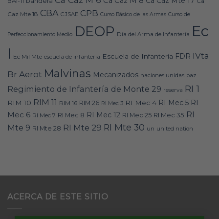
Ca Caz M 8
Ca Caz Mte 17
bandera
BAI-11
Ca
CBA
CPB
Caz Mte 18
CJSAE
Curso Básico de las Armas
Curso de
Ec
DEOP
Día del Arma de Infantería
Perfeccionamiento Medio
I
IVta
FDR
Escuela de Infantería
Ec Mil Mte
escuela de infanteria
Malvinas
Br Aerot
Mecanizados
naciones unidas
paz
RI 1
Regimiento de Infantería de Monte 29
reserva
RIM 11
RI
RI Mec 5
RIM 10
RI Mec 4
RIM 16
RIM 26
RI Mec 3
RI
Mec 6
RI Mec 12
RI Mec 35
RI Mec 7
RI Mec 8
RI Mec 25
RI Mte 30
Mte 9
RI Mte 29
RI Mte 28
un
united nation
ACERCA DE ESTE SITIO