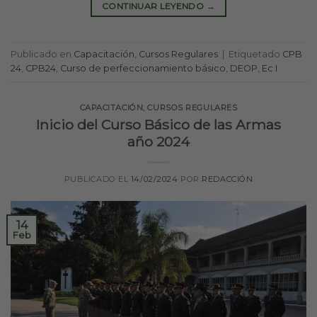
CONTINUAR LEYENDO
→
Publicado en
Capacitación
,
Cursos Regulares
|
Etiquetado
CPB
24
,
CPB24
,
Curso de perfeccionamiento básico
,
DEOP
,
Ec I
CAPACITACIÓN
,
CURSOS REGULARES
Inicio del Curso Básico de las Armas
año 2024
PUBLICADO EL
14/02/2024
POR
REDACCIÓN
14
Feb