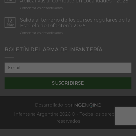
Aplicativas al Combate en Localidades – 2025
de
en
Comentarios desactivados
Infantería
Inicio
“Inmaculada
del
Concepción”
Salida al terreno de los cursos regulares de la
12
Curso
May
Escuela de Infantería 2025
de
en
Comentarios desactivados
Tácticas
Salida
y
al
Técnicas
terreno
BOLETÍN DEL ARMA DE INFANTERÍA
Aplicativas
de
al
los
Combate
cursos
en
regulares
Localidades
de
–
la
2025
Escuela
de
Infantería
2025
Desarrollado por
Infantería Argentina 2026 © - Todos los derechos
reservados