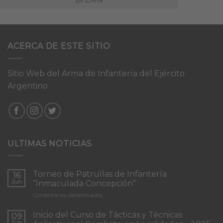
ACERCA DE ESTE SITIO
Sitio Web del Arma de Infantería del Ejército
Argentino
ULTIMAS NOTICIAS
Torneo de Patrullas de Infantería
16
Jun
“Inmaculada Concepción”
en
Comentarios desactivados
Torneo
de
Inicio del Curso de Tácticas y Técnicas
09
Patrullas
Jun