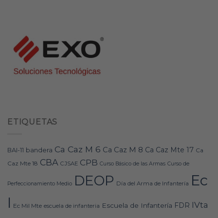
ETIQUETAS
Ca Caz M 6
Ca Caz M 8
Ca Caz Mte 17
bandera
BAI-11
Ca
CBA
CPB
Caz Mte 18
CJSAE
Curso Básico de las Armas
Curso de
Ec
DEOP
Día del Arma de Infantería
Perfeccionamiento Medio
I
IVta
FDR
Escuela de Infantería
Ec Mil Mte
escuela de infanteria