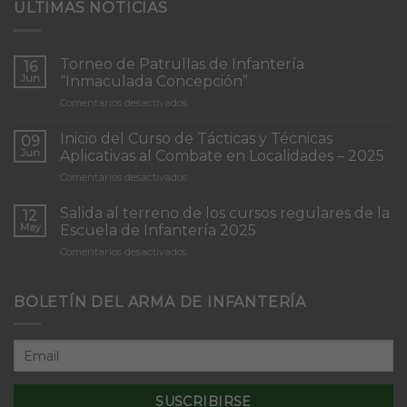
ULTIMAS NOTICIAS
Torneo de Patrullas de Infantería
16
Jun
“Inmaculada Concepción”
en
Comentarios desactivados
Torneo
de
Inicio del Curso de Tácticas y Técnicas
09
Patrullas
Jun
Aplicativas al Combate en Localidades – 2025
de
en
Comentarios desactivados
Infantería
Inicio
“Inmaculada
del
Concepción”
Salida al terreno de los cursos regulares de la
12
Curso
May
Escuela de Infantería 2025
de
en
Comentarios desactivados
Tácticas
Salida
y
al
Técnicas
terreno
BOLETÍN DEL ARMA DE INFANTERÍA
Aplicativas
de
al
los
Combate
cursos
en
regulares
Localidades
de
–
la
2025
Escuela