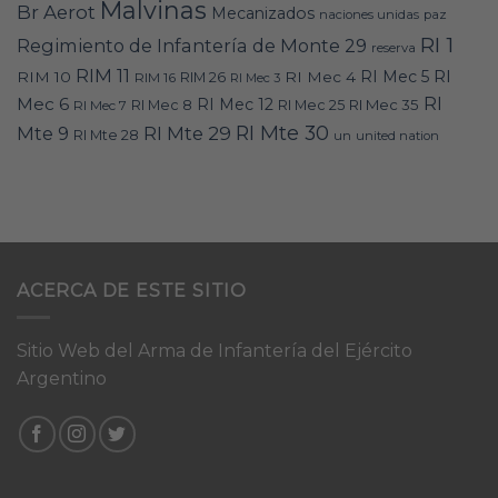
Malvinas
Br Aerot
Mecanizados
naciones unidas
paz
RI 1
Regimiento de Infantería de Monte 29
reserva
RIM 11
RI
RI Mec 5
RIM 10
RI Mec 4
RIM 16
RIM 26
RI Mec 3
RI
Mec 6
RI Mec 12
RI Mec 35
RI Mec 7
RI Mec 8
RI Mec 25
RI Mte 30
Mte 9
RI Mte 29
RI Mte 28
un
united nation
ACERCA DE ESTE SITIO
Sitio Web del Arma de Infantería del Ejército
Argentino