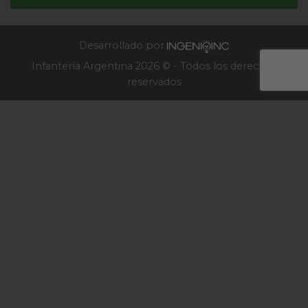
de
Infantería
2025
Desarrollado por
Infantería Argentina 2026 © - Todos los derechos
reservados