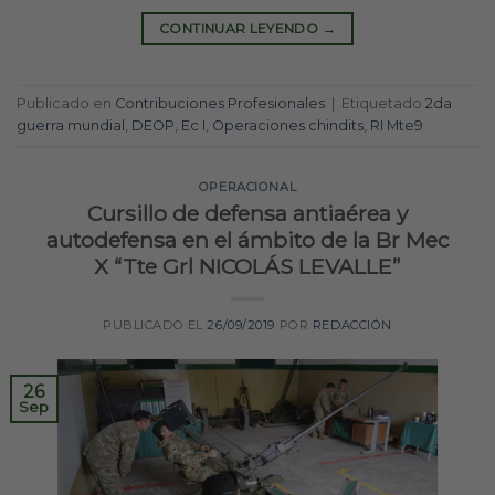
CONTINUAR LEYENDO
→
Publicado en
Contribuciones Profesionales
|
Etiquetado
2da
guerra mundial
,
DEOP
,
Ec I
,
Operaciones chindits
,
RI Mte9
OPERACIONAL
Cursillo de defensa antiaérea y
autodefensa en el ámbito de la Br Mec
X “Tte Grl NICOLÁS LEVALLE”
PUBLICADO EL
26/09/2019
POR
REDACCIÓN
26
Sep