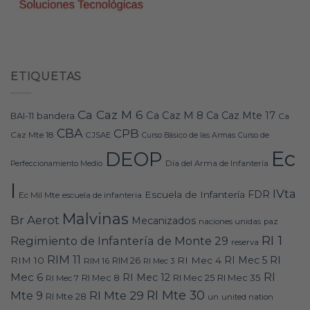
ETIQUETAS
Ca Caz M 6
Ca Caz M 8
Ca Caz Mte 17
bandera
BAI-11
Ca
CBA
CPB
Caz Mte 18
CJSAE
Curso Básico de las Armas
Curso de
Ec
DEOP
Día del Arma de Infantería
Perfeccionamiento Medio
I
IVta
FDR
Escuela de Infantería
Ec Mil Mte
escuela de infanteria
Malvinas
Br Aerot
Mecanizados
naciones unidas
paz
RI 1
Regimiento de Infantería de Monte 29
reserva
RIM 11
RI
RI Mec 5
RIM 10
RI Mec 4
RIM 16
RIM 26
RI Mec 3
RI
Mec 6
RI Mec 12
RI Mec 35
RI Mec 7
RI Mec 8
RI Mec 25
RI Mte 30
Mte 9
RI Mte 29
RI Mte 28
un
united nation