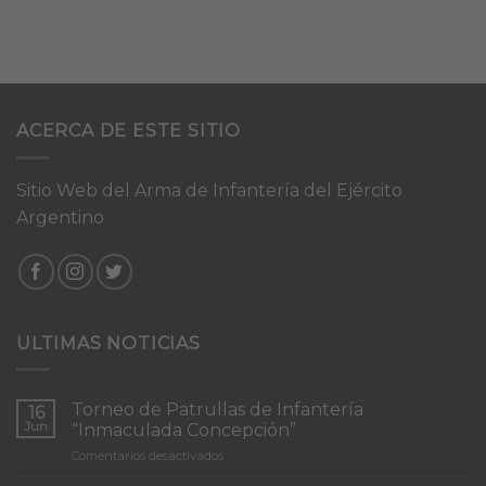
ACERCA DE ESTE SITIO
Sitio Web del Arma de Infantería del Ejército
Argentino
ULTIMAS NOTICIAS
Torneo de Patrullas de Infantería
16
Jun
“Inmaculada Concepción”
en
Comentarios desactivados
Torneo