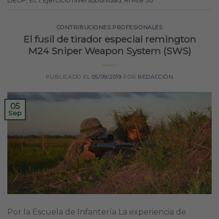
DEOP
,
Ec I
,
Ejercicio nivel subunidad
,
RI Mte 30
CONTRIBUCIONES PROFESIONALES
El fusil de tirador especial remington
M24 Sniper Weapon System (SWS)
PUBLICADO EL
05/09/2019
POR
REDACCIÓN
05
Sep
Por la Escuela de Infantería La experiencia de