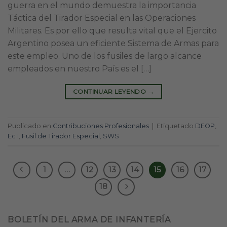
guerra en el mundo demuestra la importancia
Táctica del Tirador Especial en las Operaciones
Militares. Es por ello que resulta vital que el Ejercito
Argentino posea un eficiente Sistema de Armas para
este empleo. Uno de los fusiles de largo alcance
empleados en nuestro País es el […]
CONTINUAR LEYENDO
→
Publicado en
Contribuciones Profesionales
|
Etiquetado
DEOP
,
Ec I
,
Fusil de Tirador Especial
,
SWS
1
…
12
13
14
15
16
17
18
BOLETÍN DEL ARMA DE INFANTERÍA