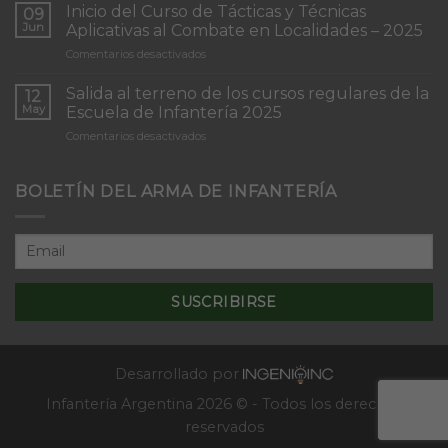
de
Inicio del Curso de Tácticas y Técnicas
09
Patrullas
Jun
Aplicativas al Combate en Localidades – 2025
de
en
Comentarios desactivados
Infantería
Inicio
“Inmaculada
del
Concepción”
Salida al terreno de los cursos regulares de la
12
Curso
May
Escuela de Infantería 2025
de
en
Comentarios desactivados
Tácticas
Salida
y
al
Técnicas
terreno
BOLETÍN DEL ARMA DE INFANTERÍA
Aplicativas
de
al
los
Combate
cursos
en
regulares
Localidades
de
–
la
2025
Escuela
de
Infantería
2025
Desarrollado por
Infantería Argentina 2026 © - Todos los derechos
reservados