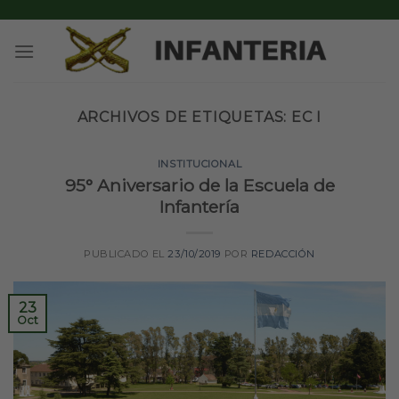
Skip
to
content
ARCHIVOS DE ETIQUETAS:
EC I
INSTITUCIONAL
95° Aniversario de la Escuela de
Infantería
PUBLICADO EL
23/10/2019
POR
REDACCIÓN
23
Oct