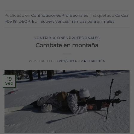
Publicado en
Contribuciones Profesionales
|
Etiquetado
Ca Caz
Mte 18
,
DEOP
,
Ec I
,
Supervivencia
,
Trampas para animales
CONTRIBUCIONES PROFESIONALES
Combate en montaña
PUBLICADO EL
19/09/2019
POR
REDACCIÓN
19
Sep