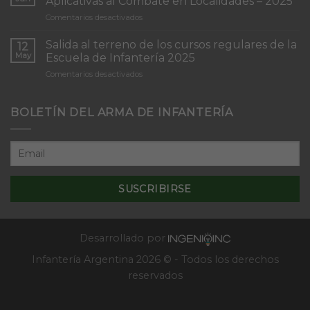
Aplicativas al Combate en Localidades – 2025
de
en
Comentarios desactivados
Infantería
Inicio
“Inmaculada
del
Concepción”
Salida al terreno de los cursos regulares de la
12
Curso
May
Escuela de Infantería 2025
de
en
Comentarios desactivados
Tácticas
Salida
y
al
Técnicas
terreno
BOLETÍN DEL ARMA DE INFANTERÍA
Aplicativas
de
al
los
Combate
cursos
en
regulares
Localidades
de
–
la
2025
Escuela
de
Infantería
2025
Desarrollado por
Infantería Argentina 2026 © - Todos los derechos
reservados