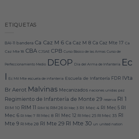
ETIQUETAS
Ca Caz M 6
Ca Caz M 8
Ca Caz Mte 17
bandera
BAI-11
Ca
CBA
CPB
Caz Mte 18
CJSAE
Curso Básico de las Armas
Curso de
Ec
DEOP
Día del Arma de Infantería
Perfeccionamiento Medio
I
IVta
FDR
Escuela de Infantería
Ec Mil Mte
escuela de infanteria
Malvinas
Br Aerot
Mecanizados
naciones unidas
paz
RI 1
Regimiento de Infantería de Monte 29
reserva
RIM 11
RI
RI Mec 5
RIM 10
RI Mec 4
RIM 16
RIM 26
RI Mec 3
RI
Mec 6
RI Mec 12
RI Mec 35
RI Mec 7
RI Mec 8
RI Mec 25
RI Mte 30
Mte 9
RI Mte 29
RI Mte 28
un
united nation