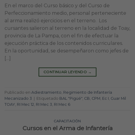
En el marco del Curso básico y del Curso de
Perfeccionamiento medio, personal perteneciente
al arma realizó ejercicios en el terreno. Los
cursantes salieron al terreno en la localidad de Toay,
provincia de La Pampa, con el fin de efectuar la
ejecución práctica de los contenidos curriculares.
En la oportunidad, se desempeñaron como jefes de
[…]
CONTINUAR LEYENDO
→
Publicado en
Adiestramiento
,
Regimiento de Infantería
Mecanizado 3
|
Etiquetado
BAL "Pigüé"
,
CB
,
CPM
,
Ec I
,
Guar Mil
TOAY
,
RI Mec 12
,
RI Mec 3
,
RI Mec 6
CAPACITACIÓN
Cursos en el Arma de Infantería