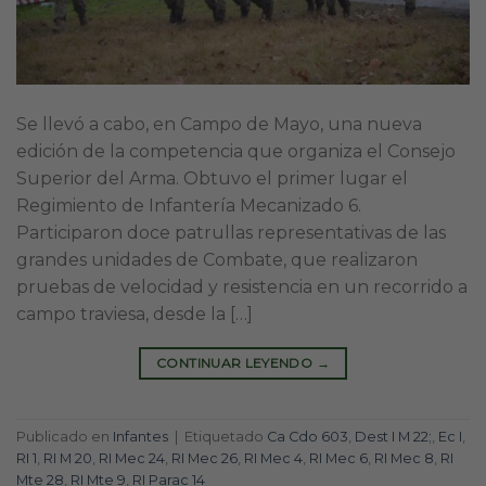
Se llevó a cabo, en Campo de Mayo, una nueva
edición de la competencia que organiza el Consejo
Superior del Arma. Obtuvo el primer lugar el
Regimiento de Infantería Mecanizado 6.
Participaron doce patrullas representativas de las
grandes unidades de Combate, que realizaron
pruebas de velocidad y resistencia en un recorrido a
campo traviesa, desde la […]
CONTINUAR LEYENDO
→
Publicado en
Infantes
|
Etiquetado
Ca Cdo 603
,
Dest I M 22;
,
Ec I
,
RI 1
,
RI M 20
,
RI Mec 24
,
RI Mec 26
,
RI Mec 4
,
RI Mec 6
,
RI Mec 8
,
RI
Mte 28
,
RI Mte 9
,
RI Parac 14