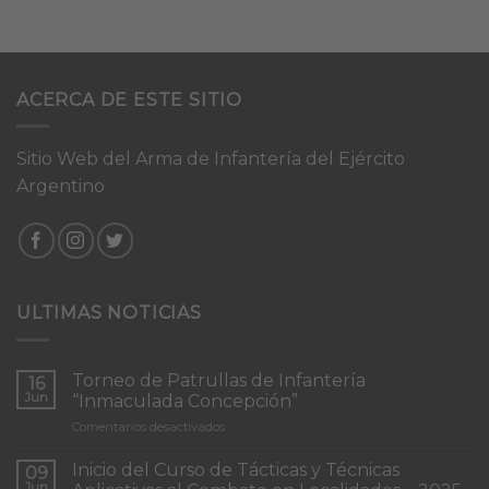
ACERCA DE ESTE SITIO
Sitio Web del Arma de Infantería del Ejército
Argentino
ULTIMAS NOTICIAS
Torneo de Patrullas de Infantería
16
Jun
“Inmaculada Concepción”
en
Comentarios desactivados
Torneo
de
Inicio del Curso de Tácticas y Técnicas
09
Patrullas
Jun