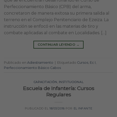
que se encuentran desarrollando el Curso de
Perfeccionamiento Básico (CPB) del arma,
concretaron de manera exitosa su primera salida al
terreno en el Complejo Penitenciario de Ezeiza. La
instrucción se enfocó en las materias de tiro y
combate aplicadas al combate en Localidades. […]
CONTINUAR LEYENDO
→
Publicado en
Adiestramiento
|
Etiquetado
Cursos
,
Ec I
,
Perfeccionamiento Básico Cabos
CAPACITACIÓN
,
INSTITUCIONAL
Escuela de Infantería: Cursos
Regulares
PUBLICADO EL
18/03/2016
POR
EL INFANTE