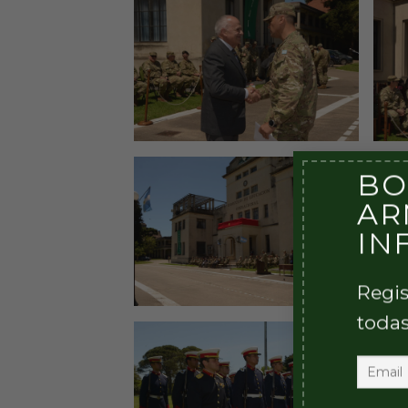
BO
AR
IN
Regis
todas