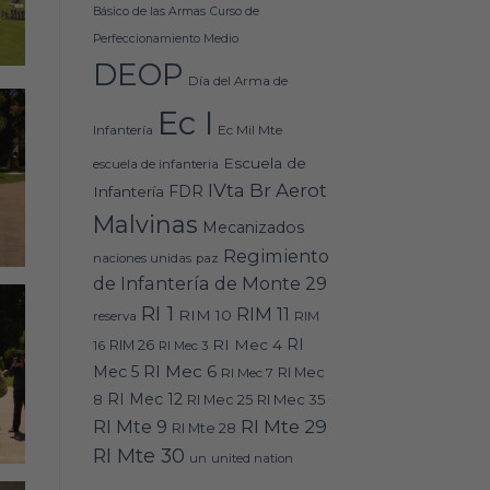
Básico de las Armas
Curso de
Perfeccionamiento Medio
DEOP
Día del Arma de
Ec I
Ec Mil Mte
Infantería
Escuela de
escuela de infanteria
IVta Br Aerot
FDR
Infantería
Malvinas
Mecanizados
Regimiento
naciones unidas
paz
de Infantería de Monte 29
RI 1
RIM 11
RIM 10
RIM
reserva
RI
RI Mec 4
16
RIM 26
RI Mec 3
RI Mec 6
Mec 5
RI Mec 7
RI Mec
RI Mec 12
RI Mec 35
8
RI Mec 25
RI Mte 9
RI Mte 29
RI Mte 28
RI Mte 30
un
united nation