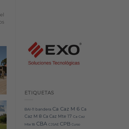
el
os
ETIQUETAS
Ca Caz M 6
Ca
bandera
BAI-11
Caz M 8
Ca Caz Mte 17
Ca Caz
CBA
CPB
Mte 18
CJSAE
Curso