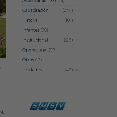
Adiestramiento
(178)
Capacitación
(244)
Historia
(101)
Infantes
(59)
Institucional
(228)
Operacional
(98)
Otros
(12)
o
Unidades
(42)
M,