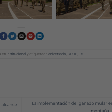
a en
Institucional
y etiquetada
aniversario
,
DEOP
,
Ec I
.
La implementación del ganado mular en
o alcance
montaña