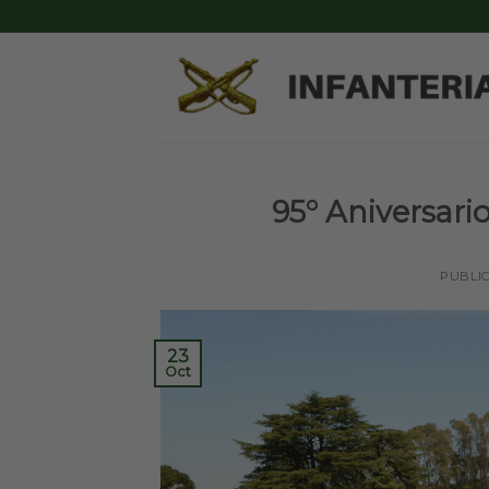
Skip
to
content
95° Aniversario
PUBLI
23
Oct