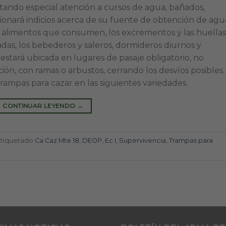
tando especial atención a cursos de agua, bañados,
cionará indicios acerca de su fuente de obtención de agu
s alimentos que consumen, los excrementos y las huellas
adas, los bebederos y saleros, dormideros diurnos y
estará ubicada en lugares de pasaje obligatorio, no
ión, con ramas o arbustos, cerrando los desvíos posibles.
rampas para cazar en las siguientes variedades.
CONTINUAR LEYENDO
→
Etiquetado
Ca Caz Mte 18
,
DEOP
,
Ec I
,
Supervivencia
,
Trampas para