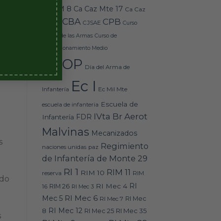
Caz M 8
Ca Caz Mte 17
Ca Caz
CBA
CPB
Mte 18
CJSAE
Curso
Básico de las Armas
Curso de
Perfeccionamiento Medio
DEOP
Día del Arma de
Ec I
Ec Mil Mte
Infantería
Escuela de
escuela de infanteria
IVta Br Aerot
FDR
Infantería
Malvinas
Mecanizados
s
Regimiento
naciones unidas
paz
de Infantería de Monte 29
RI 1
RIM 11
RIM 10
RIM
reserva
ndo
RI
RI Mec 4
16
RIM 26
RI Mec 3
RI Mec 6
Mec 5
RI Mec 7
RI Mec
RI Mec 12
RI Mec 35
8
RI Mec 25
s