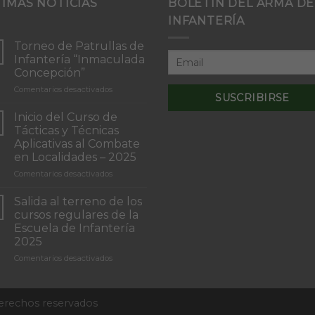
TIMAS NOTICIAS
BOLETÍN DEL ARMA DE
INFANTERÍA
Torneo de Patrullas de
Infantería “Inmaculada
Concepción”
en
Comentarios desactivados
Torneo
de
Inicio del Curso de
Patrullas
Tácticas y Técnicas
de
Aplicativas al Combate
Infantería
en Localidades – 2025
“Inmaculada
Concepción”
en
Comentarios desactivados
Inicio
del
Salida al terreno de los
Curso
cursos regulares de la
de
Escuela de Infantería
Tácticas
2025
y
Técnicas
en
Comentarios desactivados
Aplicativas
Salida
al
al
Combate
terreno
derechos reservados
en
de