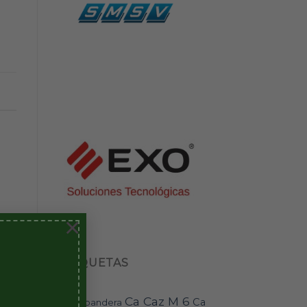
×
ETIQUETAS
Ca Caz M 6
Ca
bandera
BAI-11