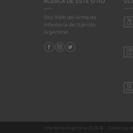
ACERCA DE ESTE SITIO
UL
Sitio Web del Arma de
16
Infantería del Ejército
Jun
Argentino
09
Jun
12
May
Infantería Argentina 2026 © - Todos los 