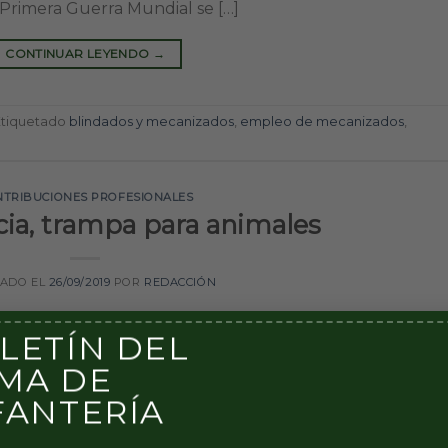
a Primera Guerra Mundial se […]
CONTINUAR LEYENDO
→
Etiquetado
blindados y mecanizados
,
empleo de mecanizados
,
NTRIBUCIONES PROFESIONALES
ia, trampa para animales
CADO EL
26/09/2019
POR
REDACCIÓN
LETÍN DEL
MA DE
FANTERÍA