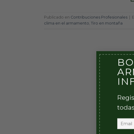
Publicado en
Contribuciones Profesionales
|
clima en el armamento
,
Tiro en montaña
BO
AR
IN
Regis
todas