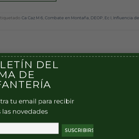
Etiquetado
Ca Caz M 6
,
Combate en Montaña
,
DEOP
,
Ec I
,
Influencia de
LETÍN DEL
MA DE
FANTERÍA
tra tu email para recibir
 las novedades