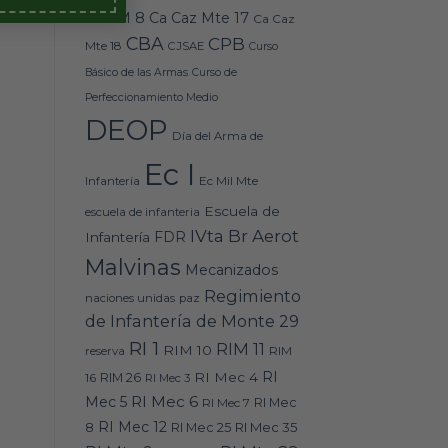
Caz M 8
Ca Caz Mte 17
Ca Caz
CBA
CPB
Mte 18
CJSAE
Curso
Básico de las Armas
Curso de
Perfeccionamiento Medio
DEOP
Día del Arma de
Ec I
Ec Mil Mte
Infantería
Escuela de
escuela de infanteria
IVta Br Aerot
FDR
Infantería
Malvinas
Mecanizados
Regimiento
naciones unidas
paz
de Infantería de Monte 29
RI 1
RIM 11
RIM 10
RIM
reserva
RI
RI Mec 4
16
RIM 26
RI Mec 3
RI Mec 6
Mec 5
RI Mec 7
RI Mec
RI Mec 12
RI Mec 35
8
RI Mec 25