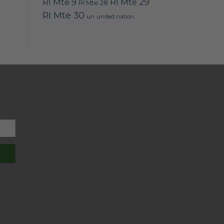
RI Mte 9
RI Mte 29
RI Mte 28
RI Mte 30
un
united nation