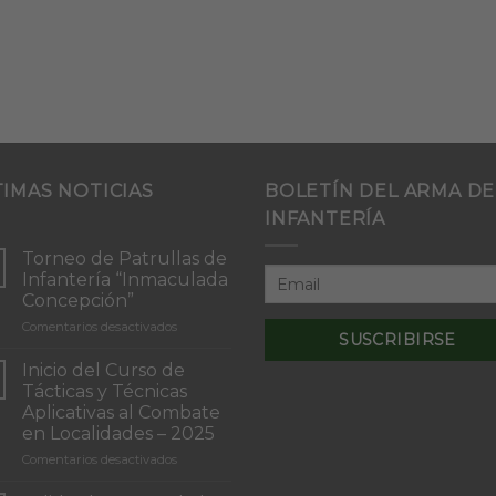
TIMAS NOTICIAS
BOLETÍN DEL ARMA DE
INFANTERÍA
Torneo de Patrullas de
Infantería “Inmaculada
Concepción”
en
Comentarios desactivados
Torneo
de
Inicio del Curso de
Patrullas
Tácticas y Técnicas
de
Aplicativas al Combate
Infantería
en Localidades – 2025
“Inmaculada
Concepción”
en
Comentarios desactivados
Inicio