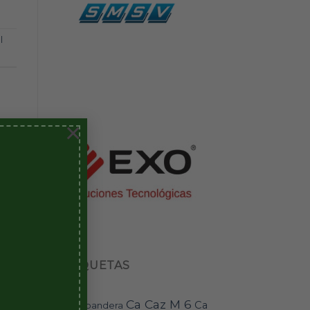
l
×
ETIQUETAS
Ca Caz M 6
Ca
bandera
BAI-11