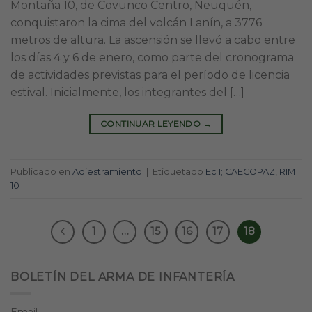
Montaña 10, de Covunco Centro, Neuquén,
conquistaron la cima del volcán Lanín, a 3776
metros de altura. La ascensión se llevó a cabo entre
los días 4 y 6 de enero, como parte del cronograma
de actividades previstas para el período de licencia
estival. Inicialmente, los integrantes del […]
CONTINUAR LEYENDO
→
Publicado en
Adiestramiento
|
Etiquetado
Ec I; CAECOPAZ
,
RIM
10
1
…
15
16
17
18
BOLETÍN DEL ARMA DE INFANTERÍA