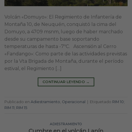
Volcán «Domuyo»: El Regimiento de Infantería de
Montaña 10, de Neuquén, conquistó la cima del
Domuyo, a 4709 msnm, luego de haber marchado
desde su campamento base soportando
temperaturas de hasta -7ºC. Ascensión al Cerro
«Fandango»: Como parte de las actividades previstas
por la Vta Brigada de Montaña, durante el período
estival, el Regimiento […]
CONTINUAR LEYENDO
→
Publicado en
Adiestramiento
,
Operacional
|
Etiquetado
RIM 10;
RIM 11; RIM 15
ADIESTRAMIENTO
Cumbre en el volcán Lanín