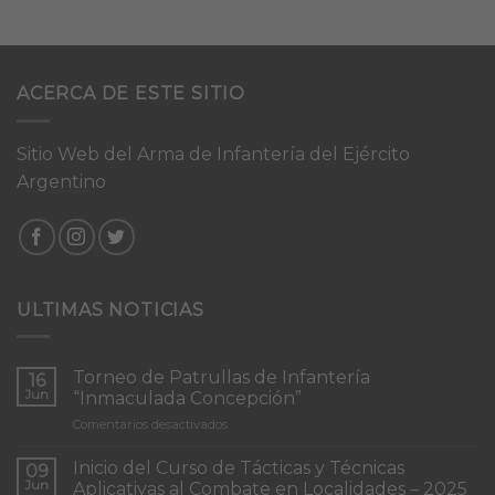
ACERCA DE ESTE SITIO
Sitio Web del Arma de Infantería del Ejército
Argentino
ULTIMAS NOTICIAS
Torneo de Patrullas de Infantería
16
Jun
“Inmaculada Concepción”
en
Comentarios desactivados
Torneo
de
Inicio del Curso de Tácticas y Técnicas
09
Patrullas
Jun
Aplicativas al Combate en Localidades – 2025