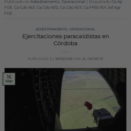
Publicado en
Adiestramiento
,
Operacional
|
Etiquetado
Ca Ap
FOE
,
Ca Cdo 601
,
Ca Cdo 602
,
Ca Cdo 603
,
Ca FFEE 601
,
Jef Agr
FOE
ADIESTRAMIENTO
,
OPERACIONAL
Ejercitaciones paracaidistas en
Córdoba
PUBLICADO EL
16/03/2016
POR
EL INFANTE
16
Mar