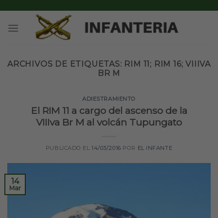
Skip
to
content
ARCHIVOS DE ETIQUETAS:
RIM 11; RIM 16; VIIIVA
BR M
ADIESTRAMIENTO
El RIM 11 a cargo del ascenso de la
VIIIva Br M al volcán Tupungato
PUBLICADO EL
14/03/2016
POR
EL INFANTE
14
Mar