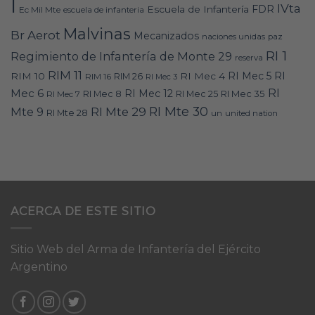
I
IVta
FDR
Escuela de Infantería
Ec Mil Mte
escuela de infanteria
Malvinas
Br Aerot
Mecanizados
naciones unidas
paz
RI 1
Regimiento de Infantería de Monte 29
reserva
RIM 11
RI
RI Mec 5
RIM 10
RI Mec 4
RIM 16
RIM 26
RI Mec 3
RI
Mec 6
RI Mec 12
RI Mec 35
RI Mec 7
RI Mec 8
RI Mec 25
RI Mte 30
Mte 9
RI Mte 29
RI Mte 28
un
united nation
ACERCA DE ESTE SITIO
Sitio Web del Arma de Infantería del Ejército
Argentino