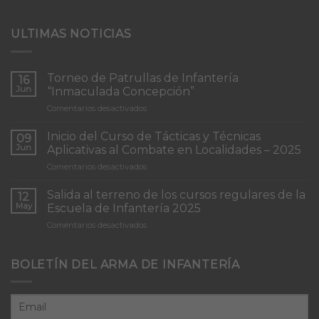
ULTIMAS NOTICIAS
Torneo de Patrullas de Infantería
16
Jun
“Inmaculada Concepción”
en
Comentarios desactivados
Torneo
de
Inicio del Curso de Tácticas y Técnicas
09
Patrullas
Jun
Aplicativas al Combate en Localidades – 2025
de
en
Comentarios desactivados
Infantería
Inicio
“Inmaculada
del
Concepción”
Salida al terreno de los cursos regulares de la
12
Curso
May
Escuela de Infantería 2025
de
en
Comentarios desactivados
Tácticas
Salida
y
al
Técnicas
terreno
BOLETÍN DEL ARMA DE INFANTERÍA
Aplicativas
de
al
los
Combate
cursos
en
regulares
Localidades