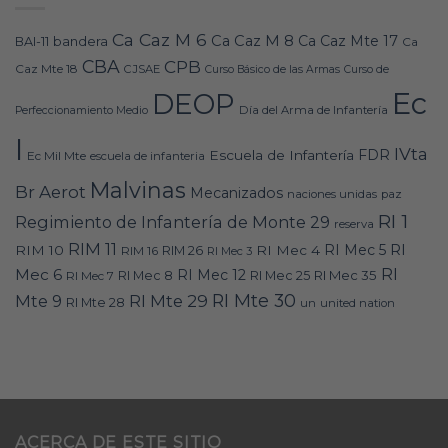
Ca Caz M 6
Ca Caz M 8
Ca Caz Mte 17
bandera
BAI-11
Ca
CBA
CPB
Caz Mte 18
CJSAE
Curso Básico de las Armas
Curso de
Ec
DEOP
Día del Arma de Infantería
Perfeccionamiento Medio
I
IVta
FDR
Escuela de Infantería
Ec Mil Mte
escuela de infanteria
Malvinas
Br Aerot
Mecanizados
naciones unidas
paz
RI 1
Regimiento de Infantería de Monte 29
reserva
RIM 11
RI
RI Mec 5
RIM 10
RI Mec 4
RIM 16
RIM 26
RI Mec 3
RI
Mec 6
RI Mec 12
RI Mec 35
RI Mec 7
RI Mec 8
RI Mec 25
RI Mte 30
Mte 9
RI Mte 29
RI Mte 28
un
united nation
ACERCA DE ESTE SITIO