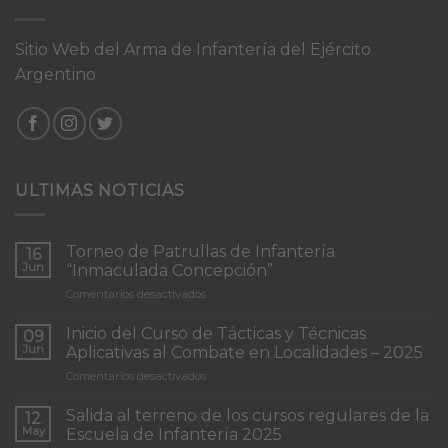
Sitio Web del Arma de Infantería del Ejército
Argentino
ULTIMAS NOTICIAS
Torneo de Patrullas de Infantería
16
Jun
“Inmaculada Concepción”
en
Comentarios desactivados
Torneo
de
Inicio del Curso de Tácticas y Técnicas
09
Patrullas
Jun
Aplicativas al Combate en Localidades – 2025
de
en
Comentarios desactivados
Infantería
Inicio
“Inmaculada
del
Concepción”
Salida al terreno de los cursos regulares de la
12
Curso
May
Escuela de Infantería 2025
de