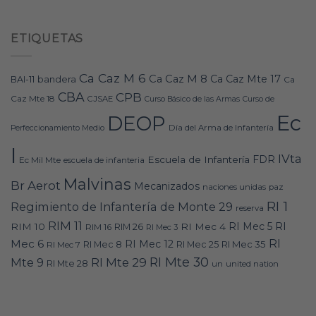
ETIQUETAS
Ca Caz M 6
Ca Caz M 8
Ca Caz Mte 17
bandera
BAI-11
Ca
CBA
CPB
Caz Mte 18
CJSAE
Curso Básico de las Armas
Curso de
Ec
DEOP
Día del Arma de Infantería
Perfeccionamiento Medio
I
IVta
FDR
Escuela de Infantería
Ec Mil Mte
escuela de infanteria
Malvinas
Br Aerot
Mecanizados
naciones unidas
paz
RI 1
Regimiento de Infantería de Monte 29
reserva
RIM 11
RI
RI Mec 5
RIM 10
RI Mec 4
RIM 16
RIM 26
RI Mec 3
RI
Mec 6
RI Mec 12
RI Mec 35
RI Mec 7
RI Mec 8
RI Mec 25
RI Mte 30
Mte 9
RI Mte 29
RI Mte 28
un
united nation