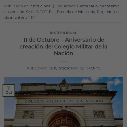
Publicado en
Institucional
|
Etiquetado
Centenario
,
centésimo
aniversario
,
CMN
,
DEOP
,
Ec I
,
Escuela de Infantería
,
Regimiento
de infantería 1
,
RI 1
INSTITUCIONAL
11 de Octubre – Aniversario de
creación del Colegio Militar de la
Nación
PUBLICADO EL
11/10/2020
POR
EL INFANTE
11
Oct