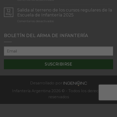
Infantería
Inicio
“Inmaculada
del
Concepción”
Salida al terreno de los cursos regulares de la
12
Curso
May
Escuela de Infantería 2025
de
en
Comentarios desactivados
Tácticas
Salida
y
al
Técnicas
terreno
BOLETÍN DEL ARMA DE INFANTERÍA
Aplicativas
de
al
los
Combate
cursos
en
regulares
Localidades
de
–
la
2025
Escuela
de
Infantería
2025
Desarrollado por
Infantería Argentina 2026 © - Todos los derechos
reservados