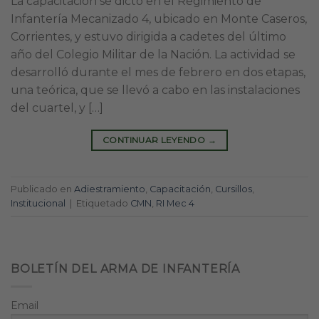
La capacitación se dictó en el Regimiento de
Infantería Mecanizado 4, ubicado en Monte Caseros,
Corrientes, y estuvo dirigida a cadetes del último
año del Colegio Militar de la Nación. La actividad se
desarrolló durante el mes de febrero en dos etapas,
una teórica, que se llevó a cabo en las instalaciones
del cuartel, y […]
CONTINUAR LEYENDO
→
Publicado en
Adiestramiento
,
Capacitación
,
Cursillos
,
Institucional
|
Etiquetado
CMN
,
RI Mec 4
BOLETÍN DEL ARMA DE INFANTERÍA
Email