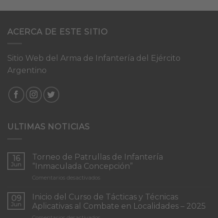
ACERCA DE ESTE SITIO
Sitio Web del Arma de Infantería del Ejército
Argentino
ULTIMAS NOTICIAS
Torneo de Patrullas de Infantería
16
Jun
“Inmaculada Concepción”
en
Comentarios desactivados
Torneo
de
Inicio del Curso de Tácticas y Técnicas
09
Patrullas
Jun
Aplicativas al Combate en Localidades – 2025
de
en
Comentarios desactivados