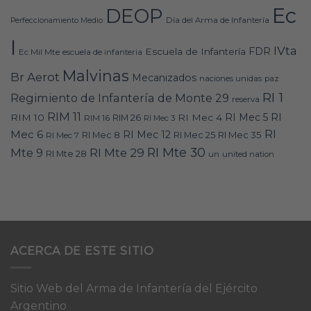
Ec
DEOP
Día del Arma de Infantería
Perfeccionamiento Medio
I
IVta
FDR
Escuela de Infantería
Ec Mil Mte
escuela de infanteria
Malvinas
Br Aerot
Mecanizados
naciones unidas
paz
RI 1
Regimiento de Infantería de Monte 29
reserva
RIM 11
RI
RI Mec 5
RIM 10
RI Mec 4
RIM 16
RIM 26
RI Mec 3
RI
Mec 6
RI Mec 12
RI Mec 35
RI Mec 7
RI Mec 8
RI Mec 25
RI Mte 30
Mte 9
RI Mte 29
RI Mte 28
un
united nation
ACERCA DE ESTE SITIO
Sitio Web del Arma de Infantería del Ejército
Argentino