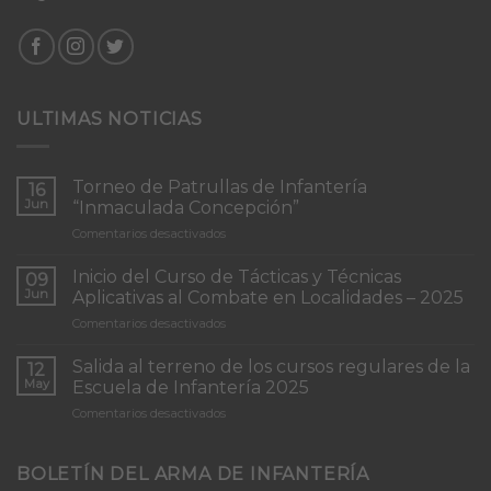
ULTIMAS NOTICIAS
Torneo de Patrullas de Infantería
16
Jun
“Inmaculada Concepción”
en
Comentarios desactivados
Torneo
de
Inicio del Curso de Tácticas y Técnicas
09
Patrullas
Jun
Aplicativas al Combate en Localidades – 2025
de
en
Comentarios desactivados
Infantería
Inicio
“Inmaculada
del
Concepción”
Salida al terreno de los cursos regulares de la
12
Curso
May
Escuela de Infantería 2025
de
en
Comentarios desactivados
Tácticas
Salida
y
al
Técnicas
terreno
BOLETÍN DEL ARMA DE INFANTERÍA
Aplicativas
de
al