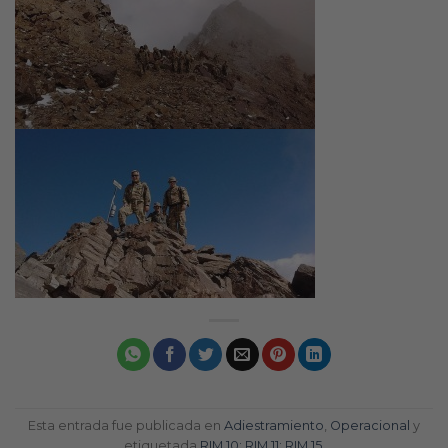
Esta entrada fue publicada en
Adiestramiento
,
Operacional
y
etiquetada
RIM 10; RIM 11; RIM 15
.