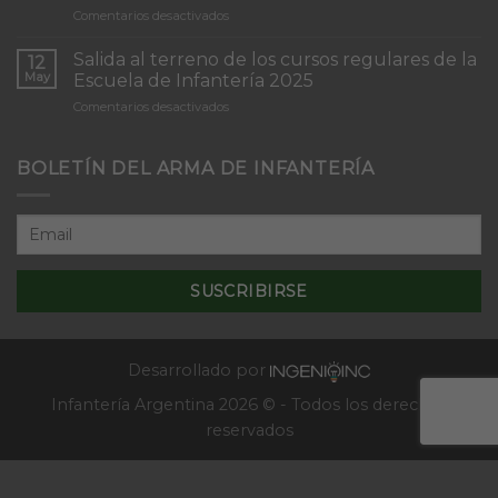
en
Comentarios desactivados
Infantería
Inicio
“Inmaculada
del
Concepción”
Salida al terreno de los cursos regulares de la
12
Curso
May
Escuela de Infantería 2025
de
en
Comentarios desactivados
Tácticas
Salida
y
al
Técnicas
terreno
BOLETÍN DEL ARMA DE INFANTERÍA
Aplicativas
de
al
los
Combate
cursos
en
regulares
Localidades
de
–
la
2025
Escuela
de
Infantería
2025
Desarrollado por
Infantería Argentina 2026 © - Todos los derechos
reservados