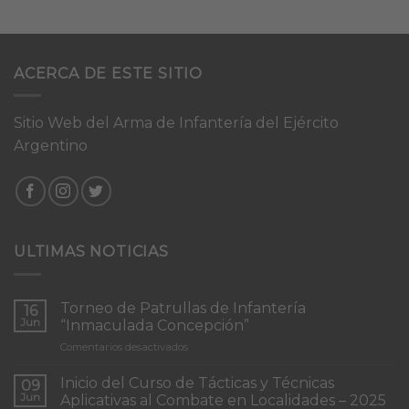
ACERCA DE ESTE SITIO
Sitio Web del Arma de Infantería del Ejército
Argentino
ULTIMAS NOTICIAS
Torneo de Patrullas de Infantería
16
Jun
“Inmaculada Concepción”
en
Comentarios desactivados
Torneo
de
Inicio del Curso de Tácticas y Técnicas
09
Patrullas
Jun
Aplicativas al Combate en Localidades – 2025
de