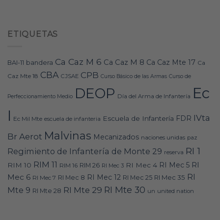
ETIQUETAS
Ca Caz M 6
Ca Caz M 8
Ca Caz Mte 17
bandera
BAI-11
Ca
CBA
CPB
Caz Mte 18
CJSAE
Curso Básico de las Armas
Curso de
Ec
DEOP
Día del Arma de Infantería
Perfeccionamiento Medio
I
IVta
FDR
Escuela de Infantería
Ec Mil Mte
escuela de infanteria
Malvinas
Br Aerot
Mecanizados
naciones unidas
paz
RI 1
Regimiento de Infantería de Monte 29
reserva
RIM 11
RI
RI Mec 5
RIM 10
RI Mec 4
RIM 16
RIM 26
RI Mec 3
RI
Mec 6
RI Mec 12
RI Mec 35
RI Mec 7
RI Mec 8
RI Mec 25
RI Mte 30
Mte 9
RI Mte 29
RI Mte 28
un
united nation