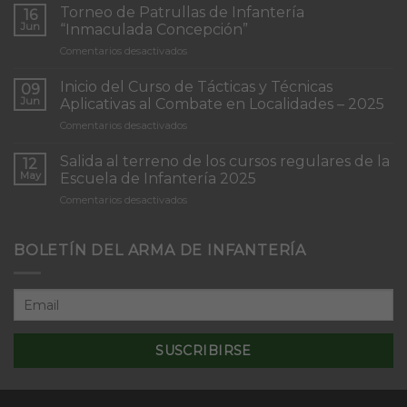
Torneo de Patrullas de Infantería
16
Jun
“Inmaculada Concepción”
en
Comentarios desactivados
Torneo
de
Inicio del Curso de Tácticas y Técnicas
09
Patrullas
Jun
Aplicativas al Combate en Localidades – 2025
de
en
Comentarios desactivados
Infantería
Inicio
“Inmaculada
del
Concepción”
Salida al terreno de los cursos regulares de la
12
Curso
May
Escuela de Infantería 2025
de
en
Comentarios desactivados
Tácticas
Salida
y
al
Técnicas
terreno
BOLETÍN DEL ARMA DE INFANTERÍA
Aplicativas
de
al
los
Combate
cursos
en
regulares
Localidades
de
–
la
2025
Escuela
de
Infantería
2025