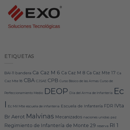
ETIQUETAS
Ca Caz M 6
Ca Caz M 8
Ca Caz Mte 17
bandera
BAI-11
Ca
CBA
CPB
Caz Mte 18
CJSAE
Curso Básico de las Armas
Curso de
Ec
DEOP
Día del Arma de Infantería
Perfeccionamiento Medio
I
IVta
FDR
Escuela de Infantería
Ec Mil Mte
escuela de infanteria
Malvinas
Br Aerot
Mecanizados
naciones unidas
paz
RI 1
Regimiento de Infantería de Monte 29
reserva