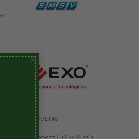
6.
ron
×
RI
ETIQUETAS
Ca Caz M 6
Ca
bandera
BAI-11