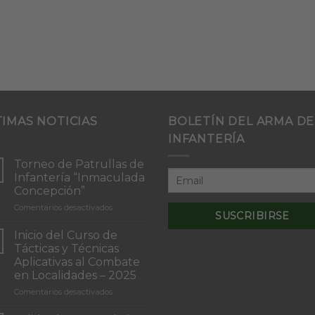
TIMAS NOTICIAS
BOLETÍN DEL ARMA DE
INFANTERÍA
Torneo de Patrullas de
Infantería “Inmaculada
Concepción”
en
Comentarios desactivados
Torneo
de
Inicio del Curso de
Patrullas
Tácticas y Técnicas
de
Aplicativas al Combate
Infantería
en Localidades – 2025
“Inmaculada
Concepción”
en
Comentarios desactivados
Inicio