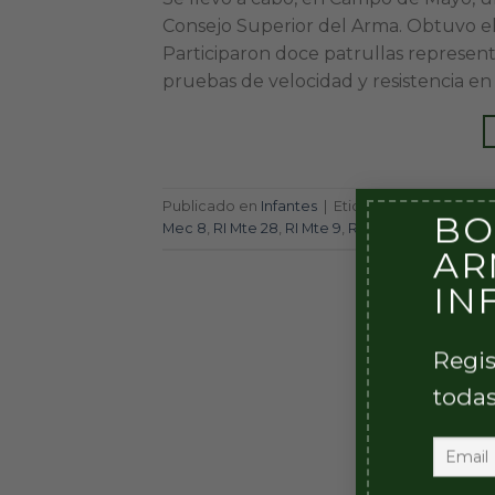
Consejo Superior del Arma. Obtuvo el
Participaron doce patrullas represen
pruebas de velocidad y resistencia en 
Publicado en
Infantes
|
Etiquetado
Ca Cdo 60
BO
Mec 8
,
RI Mte 28
,
RI Mte 9
,
RI Parac 14
AR
IN
Regis
todas