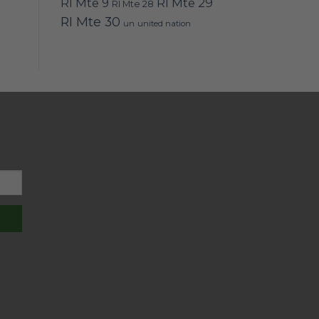
RI Mte 9
RI Mte 29
RI Mte 28
RI Mte 30
un
united nation