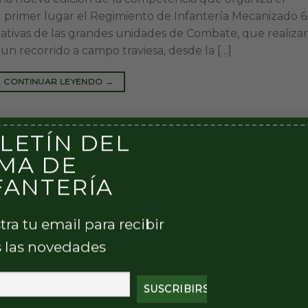
 primer lugar el Regimiento de Infantería Mecanizado 
tativas de las grandes unidades de Combate, que realiza
un recorrido a campo traviesa, desde la […]
CONTINUAR LEYENDO
→
3
,
Dest I M 22;
,
Ec I
,
RI 1
,
RI M 20
,
RI Mec 24
,
RI Mec 26
,
RI Mec 4
,
RI Mec 6
,
LETÍN DEL
MA DE
FANTERÍA
tra tu email para recibir
 las novedades