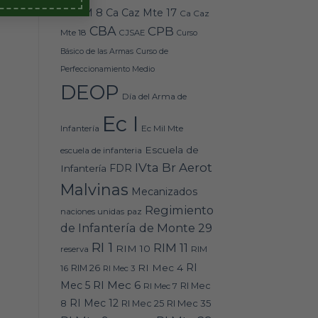
Caz M 8
Ca Caz Mte 17
Ca Caz
CBA
CPB
Mte 18
CJSAE
Curso
Básico de las Armas
Curso de
Perfeccionamiento Medio
DEOP
Día del Arma de
Ec I
Ec Mil Mte
Infantería
Escuela de
escuela de infanteria
IVta Br Aerot
FDR
Infantería
Malvinas
Mecanizados
Regimiento
naciones unidas
paz
de Infantería de Monte 29
RI 1
RIM 11
RIM 10
RIM
reserva
RI
RI Mec 4
16
RIM 26
RI Mec 3
RI Mec 6
Mec 5
RI Mec 7
RI Mec
RI Mec 12
RI Mec 35
8
RI Mec 25