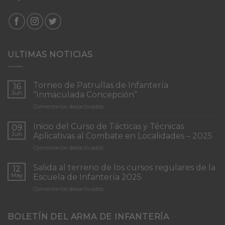
ULTIMAS NOTICIAS
Torneo de Patrullas de Infantería
16
Jun
“Inmaculada Concepción”
en
Comentarios desactivados
Torneo
de
Inicio del Curso de Tácticas y Técnicas
09
Patrullas
Jun
Aplicativas al Combate en Localidades – 2025
de
en
Comentarios desactivados
Infantería
Inicio
“Inmaculada
del
Concepción”
Salida al terreno de los cursos regulares de la
12
Curso
May
Escuela de Infantería 2025
de
en
Comentarios desactivados
Tácticas
Salida
y
al
Técnicas
terreno
BOLETÍN DEL ARMA DE INFANTERÍA
Aplicativas
de
al