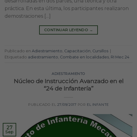
desarrolladas en dos partes, una teórica y otra
práctica. En esta última, los participantes realizaron
demostraciones […]
CONTINUAR LEYENDO
→
Publicado en
Adiestramiento
,
Capacitación
,
Cursillos
|
Etiquetado
adiestramiento
,
Combate en localidades
,
RI Mec 24
ADIESTRAMIENTO
Núcleo de Instrucción Avanzado en el
“24 de Infantería”
PUBLICADO EL
27/09/2017
POR
EL INFANTE
27
Sep