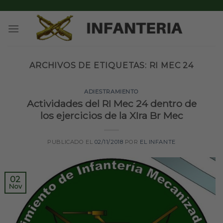
Skip
to
content
ARCHIVOS DE ETIQUETAS:
RI MEC 24
ADIESTRAMIENTO
Actividades del RI Mec 24 dentro de
los ejercicios de la XIra Br Mec
PUBLICADO EL
02/11/2018
POR
EL INFANTE
02
Nov