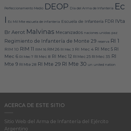
Ec
DEOP
Día del Arma de Infantería
Perfeccionamiento Medio
I
IVta
FDR
Escuela de Infantería
Ec Mil Mte
escuela de infanteria
Malvinas
Br Aerot
Mecanizados
naciones unidas
paz
RI 1
Regimiento de Infantería de Monte 29
reserva
RIM 11
RI
RI Mec 5
RIM 10
RI Mec 4
RIM 16
RIM 26
RI Mec 3
RI
Mec 6
RI Mec 12
RI Mec 35
RI Mec 7
RI Mec 8
RI Mec 25
RI Mte 30
Mte 9
RI Mte 29
RI Mte 28
un
united nation
ACERCA DE ESTE SITIO
Sitio Web del Arma de Infantería del Ejército
Argentino