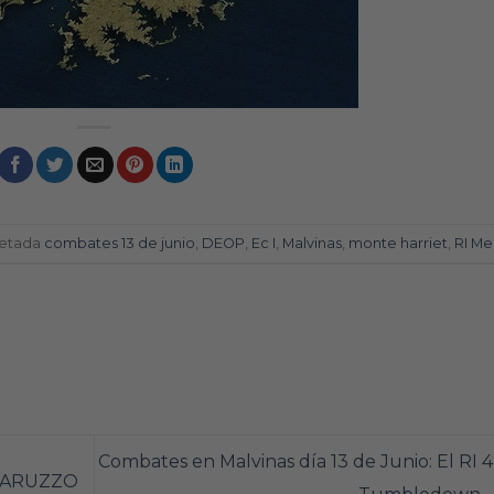
uetada
combates 13 de junio
,
DEOP
,
Ec I
,
Malvinas
,
monte harriet
,
RI Me
Combates en Malvinas día 13 de Junio: El RI 4
o BARUZZO