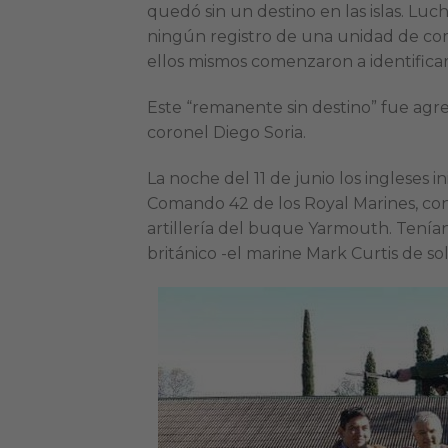
quedó sin un destino en las islas. Lu
ningún registro de una unidad de co
ellos mismos comenzaron a identificar
Este “remanente sin destino” fue agr
coronel Diego Soria.
La noche del 11 de junio los ingleses i
Comando 42 de los Royal Marines, con
artillería del buque Yarmouth. Tenía
británico -el marine Mark Curtis de so