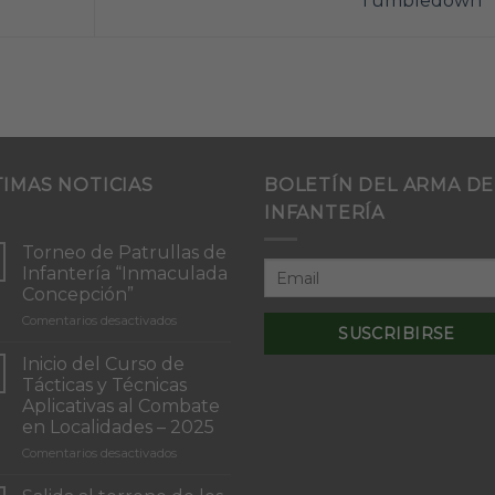
Tumbledown
TIMAS NOTICIAS
BOLETÍN DEL ARMA DE
INFANTERÍA
Torneo de Patrullas de
Infantería “Inmaculada
Concepción”
en
Comentarios desactivados
Torneo
de
Inicio del Curso de
Patrullas
Tácticas y Técnicas
de
Aplicativas al Combate
Infantería
en Localidades – 2025
“Inmaculada
Concepción”
en
Comentarios desactivados
Inicio
del