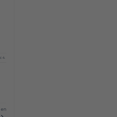
c 4
.
 en