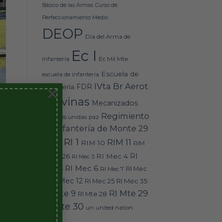
Básico de las Armas
Curso de
Perfeccionamiento Medio
DEOP
Día del Arma de
Ec I
Ec Mil Mte
Infantería
Escuela de
escuela de infanteria
IVta Br Aerot
FDR
×
Infantería
Malvinas
Mecanizados
Regimiento
naciones unidas
paz
de Infantería de Monte 29
RI 1
RIM 11
RIM 10
RIM
reserva
RI
RI Mec 4
16
RIM 26
RI Mec 3
RI Mec 6
Mec 5
RI Mec 7
RI Mec
RI Mec 12
RI Mec 35
8
RI Mec 25
RI Mte 9
RI Mte 29
RI Mte 28
RI Mte 30
un
united nation
la