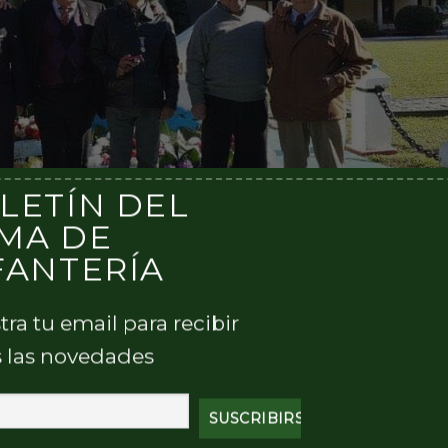
LETÍN DEL
MA DE
FANTERÍA
a fueron los primeros en entrar en combate con los
 mis 45 hombres, en una posición más cercana a Puerto
tra tu email para recibir
brecha en el medio y continuaron subiendo, ya que su
onte”.
 las novedades
s, encontraron una fuerte resistencia de los defensores,
ibre 50 con mucha precisión, lo que los hizo frenar el
cos debieron usar proyectiles antitanque para doblegar 