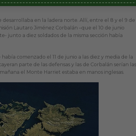
esarrollaba en la ladera norte. Allí, entre el 8 y el 9 de
misión Lautaro Jiménez Corbalán –que el 10 de junio
- junto a diez soldados de la misma sección había
 había comenzado el 11 de junio a las diez y media de la
ayeran parte de las defensas y las de Corbalán serían la
la mañana el Monte Harriet estaba en manos inglesas.