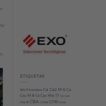
do
nte
un
ETIQUETAS
Ca Caz M 6
Ca
bandera
BAI-11
Caz M 8
Ca Caz Mte 17
Ca Caz
CBA
CPB
Mte 18
CJSAE
Curso