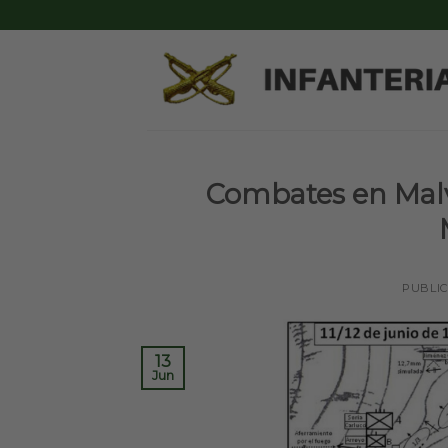
Skip
to
content
Combates en Malvi
PUBLI
13
Jun