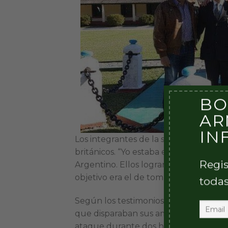
BO
AR
IN
Los integrantes de la sección de Oliv
británicos. “Yo estaba en el medio de
Regis
Argentino. Ellos lograron abrir una 
objetivo era el de tomar la cima del m
todas
Según los testimonios de los atacante
que disparaban sus ametralladoras cal
ataque durante dos horas. Los británi