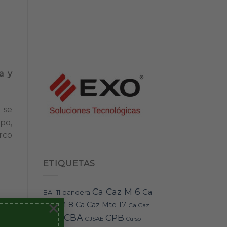
a y
 se
po,
rco
ETIQUETAS
Ca Caz M 6
Ca
bandera
BAI-11
×
Caz M 8
Ca Caz Mte 17
Ca Caz
e
CBA
CPB
Mte 18
CJSAE
Curso
e