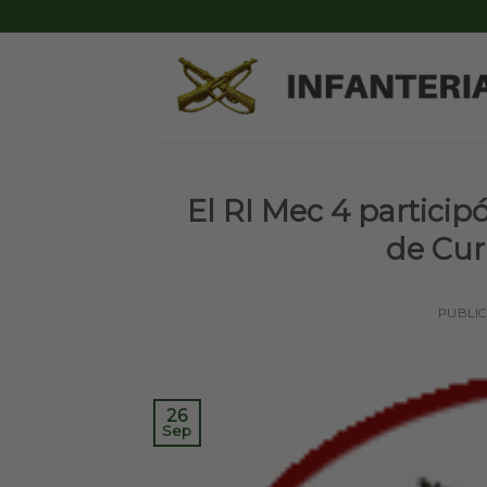
Skip
to
content
El RI Mec 4 participó
de Cur
PUBLI
26
Sep