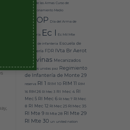
Básico de las Armas
Curso de
Perfeccionamiento Medio
l
DEOP
Día del Arma de
Ec I
Ec Mil Mte
Infantería
Escuela de
escuela de infanteria
IVta Br Aerot
FDR
Infantería
el
Malvinas
Mecanizados
Regimiento
naciones unidas
paz
es
de Infantería de Monte 29
RI 1
RIM 11
RIM 10
RIM
reserva
RI
RI Mec 4
16
RIM 26
RI Mec 3
RI Mec 6
Mec 5
RI Mec 7
RI Mec
RI Mec 12
RI Mec 35
8
RI Mec 25
ay,
RI Mte 9
RI Mte 29
RI Mte 28
RI Mte 30
un
united nation