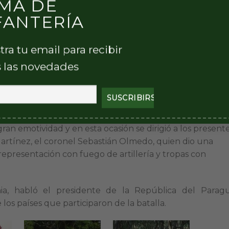
MA DE
oso público local.
FANTERÍA
ío Paraná en una embarcación de la Armada Paraguaya, e
zado 4 «Teniente Coronel Fraga», la bandera de guerra y
tra tu email para recibir
mes históricos.
 las novedades
l Francisco Solano López», y su banda militar, banderas
 de Ejército, Armada y Aeronáutica junto a las tropas d
 4.
ran emotividad y en esta ocasión se dirigió a los present
Martínez, el coronel Sebastián Olmedo, quien dio una
epresentación con fuego de artillería y tropas con
a, habló el presidente de la República del Paragu
los países que participaron de la batalla.