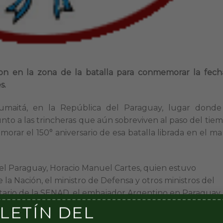
on en la zona de la batalla para conmemorar la fech
s.
umaitá, en la República del Paraguay, lugar donde
unto a las trincheras que aún sobreviven al paso del tiem
rar el 150° aniversario de esa batalla librada en el ma
del Paraguay, Horacio Manuel Cartes, quien estuvo
la Nación, el ministro de Defensa y otros ministros del
etario de la SENAD, el embajador Argentino en Paraguay,
M, del Ejército, de la Armada y Logístico, agregados d
LETÍN DEL
gado Militar y Aeronáutico de Argentina, intendente d