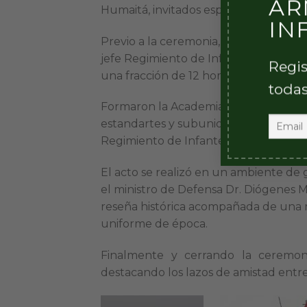
AR
Humaitá, invitados especiales y numer
IN
Previo a la ceremonia, cruzaron el R
jefe Regimiento de Infantería Mecani
Regis
una fracción de 12 hombres con unifor
todas
Formaron la Academia Militar «Marisca
estandartes y subunidades con cadetes
Regimiento de Infantería Mecanizado
El acto se realizó en un ambiente de g
el ministro de Defensa Dr. Diógenes 
reseña histórica acompañada de una r
uniforme de época.
Finalmente y cerrando la ceremoni
destacando los lazos de amistad entre 