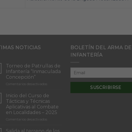
TIMAS NOTICIAS
BOLETÍN DEL ARMA DE
INFANTERÍA
Torneo de Patrullas de
Infantería “Inmaculada
Concepción”
en
Comentarios desactivados
Torneo
de
Inicio del Curso de
Patrullas
Tácticas y Técnicas
de
Aplicativas al Combate
Infantería
en Localidades – 2025
“Inmaculada
Concepción”
en
Comentarios desactivados
Inicio
del
Salida al terreno de los