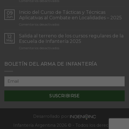
en
Comentarios desactivados
Torneo
de
Inicio del Curso de Tácticas y Técnicas
09
Patrullas
Jun
Aplicativas al Combate en Localidades – 2025
de
en
Comentarios desactivados
Infantería
Inicio
“Inmaculada
del
Concepción”
Salida al terreno de los cursos regulares de la
12
Curso
May
Escuela de Infantería 2025
de
en
Comentarios desactivados
Tácticas
Salida
y
al
Técnicas
terreno
BOLETÍN DEL ARMA DE INFANTERÍA
Aplicativas
de
al
los
Combate
cursos
en
regulares
Localidades
de
–
la
2025
Escuela
de
Infantería
2025
Desarrollado por
Infantería Argentina 2026 © - Todos los derechos