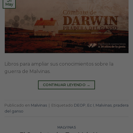
31
May
Libros para ampliar sus conocimientos sobre la
guerra de Malvinas.
CONTINUAR LEYENDO
→
Publicado en
Malvinas
|
Etiquetado
DEOP
,
Ec I
,
Malvinas
,
pradera
del ganso
MALVINAS