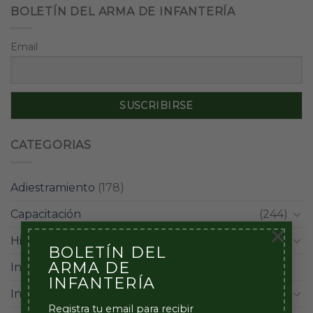
BOLETÍN DEL ARMA DE INFANTERÍA
Email
CATEGORIAS
Adiestramiento
(178)
Capacitación
(244)
×
Historia
(101)
BOLETÍN DEL
ARMA DE
Infantes
(59)
INFANTERÍA
Institucional
(228)
Registra tu email para recibir