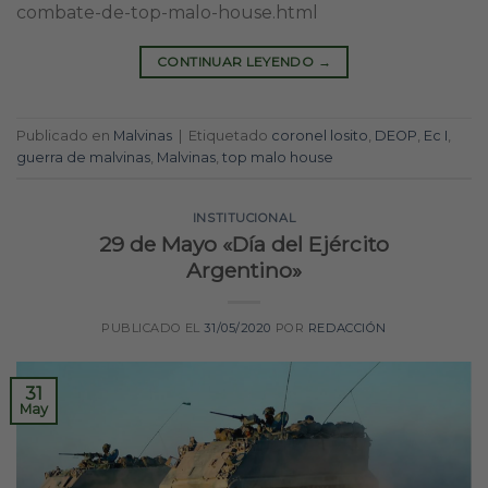
combate-de-top-malo-house.html
CONTINUAR LEYENDO
→
Publicado en
Malvinas
|
Etiquetado
coronel losito
,
DEOP
,
Ec I
,
guerra de malvinas
,
Malvinas
,
top malo house
INSTITUCIONAL
29 de Mayo «Día del Ejército
Argentino»
PUBLICADO EL
31/05/2020
POR
REDACCIÓN
31
May