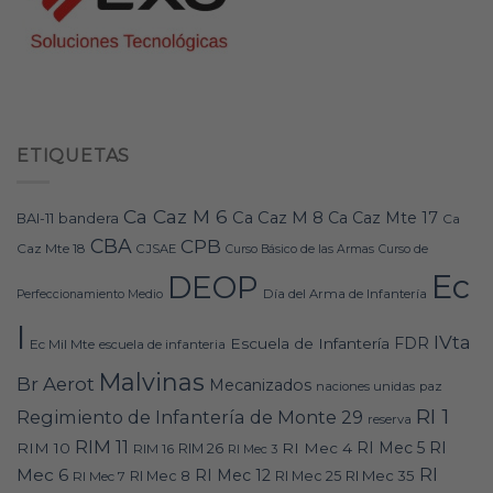
ETIQUETAS
Ca Caz M 6
Ca Caz M 8
Ca Caz Mte 17
bandera
BAI-11
Ca
CBA
CPB
Caz Mte 18
CJSAE
Curso Básico de las Armas
Curso de
Ec
DEOP
Día del Arma de Infantería
Perfeccionamiento Medio
I
IVta
FDR
Escuela de Infantería
Ec Mil Mte
escuela de infanteria
Malvinas
Br Aerot
Mecanizados
naciones unidas
paz
RI 1
Regimiento de Infantería de Monte 29
reserva
RIM 11
RI
RI Mec 5
RIM 10
RI Mec 4
RIM 16
RIM 26
RI Mec 3
RI
Mec 6
RI Mec 12
RI Mec 35
RI Mec 7
RI Mec 8
RI Mec 25