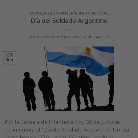
ESCUELA DE INFANTERÍA
,
INSTITUCIONAL
Día del Soldado Argentino
PUBLICADO EL
03/06/2020
POR
REDACCIÓN
03
Jun
Por la Escuela de Infantería Hoy 03 de junio se
conmemora el “Día del Soldado Argentino”. Un día
como hoy en 1770 – hace 250 años – nació el