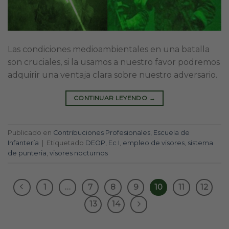
Las condiciones medioambientales en una batalla
son cruciales, si la usamos a nuestro favor podremos
adquirir una ventaja clara sobre nuestro adversario.
CONTINUAR LEYENDO
→
Publicado en
Contribuciones Profesionales
,
Escuela de
Infantería
|
Etiquetado
DEOP
,
Ec I
,
empleo de visores
,
sistema
de punteria
,
visores nocturnos
1
…
7
8
9
10
11
12
13
14