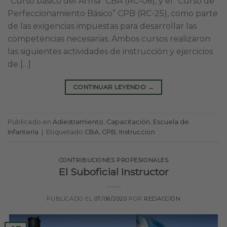
“Curso básico del Arma” CBA (RC-06), y el “Curso de
Perfeccionamiento Básico” CPB (RC-25), como parte
de las exigencias impuestas para desarrollar las
competencias necesarias. Ambos cursos realizaron
las siguientes actividades de instrucción y ejercicios
de […]
CONTINUAR LEYENDO
→
Publicado en
Adiestramiento
,
Capacitación
,
Escuela de
Infantería
|
Etiquetado
CBA
,
CPB
,
Instruccion
CONTRIBUCIONES PROFESIONALES
El Suboficial Instructor
PUBLICADO EL
07/06/2020
POR
REDACCIÓN