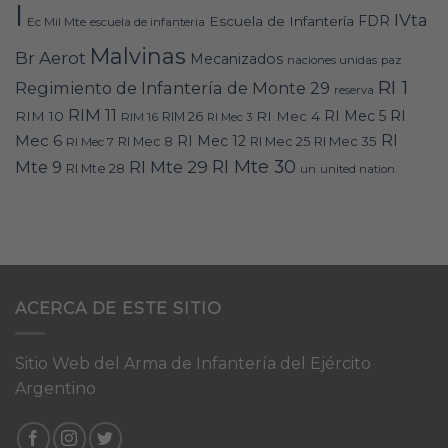
I
IVta
FDR
Escuela de Infantería
Ec Mil Mte
escuela de infanteria
Malvinas
Br Aerot
Mecanizados
naciones unidas
paz
RI 1
Regimiento de Infantería de Monte 29
reserva
RIM 11
RI
RI Mec 5
RIM 10
RI Mec 4
RIM 16
RIM 26
RI Mec 3
RI
Mec 6
RI Mec 12
RI Mec 35
RI Mec 7
RI Mec 8
RI Mec 25
RI Mte 30
Mte 9
RI Mte 29
RI Mte 28
un
united nation
ACERCA DE ESTE SITIO
Sitio Web del Arma de Infantería del Ejército
Argentino