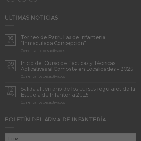
ULTIMAS NOTICIAS
Torneo de Patrullas de Infantería
16
Jun
“Inmaculada Concepción”
en
Comentarios desactivados
Torneo
de
Inicio del Curso de Tácticas y Técnicas
09
Patrullas
Jun
Aplicativas al Combate en Localidades – 2025
de
en
Comentarios desactivados
Infantería
Inicio
“Inmaculada
del
Concepción”
Salida al terreno de los cursos regulares de la
12
Curso
May
Escuela de Infantería 2025
de
en
Comentarios desactivados
Tácticas
Salida
y
al
Técnicas
terreno
BOLETÍN DEL ARMA DE INFANTERÍA
Aplicativas
de
al
los
Combate
cursos
en
regulares
Localidades