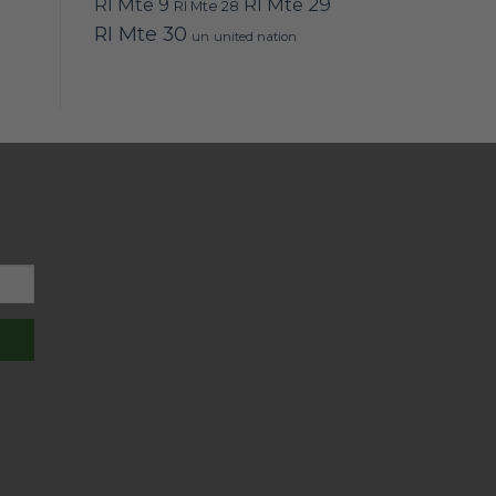
RI Mte 9
RI Mte 29
RI Mte 28
RI Mte 30
un
united nation