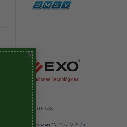
×
ETIQUETAS
Ca Caz M 6
Ca
bandera
BAI-11