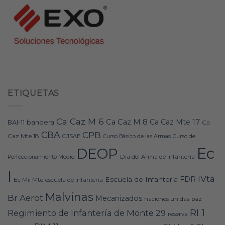
ETIQUETAS
Ca Caz M 6
Ca Caz M 8
Ca Caz Mte 17
bandera
BAI-11
Ca
CBA
CPB
Caz Mte 18
CJSAE
Curso Básico de las Armas
Curso de
Ec
DEOP
Día del Arma de Infantería
Perfeccionamiento Medio
I
IVta
FDR
Escuela de Infantería
Ec Mil Mte
escuela de infanteria
Malvinas
Br Aerot
Mecanizados
naciones unidas
paz
RI 1
Regimiento de Infantería de Monte 29
reserva