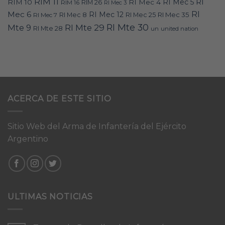
RIM 11
RI
RI Mec 5
RIM 10
RI Mec 4
RIM 16
RIM 26
RI Mec 3
RI
Mec 6
RI Mec 12
RI Mec 35
RI Mec 7
RI Mec 8
RI Mec 25
RI Mte 30
Mte 9
RI Mte 29
RI Mte 28
un
united nation
ACERCA DE ESTE SITIO
Sitio Web del Arma de Infantería del Ejército
Argentino
ULTIMAS NOTICIAS