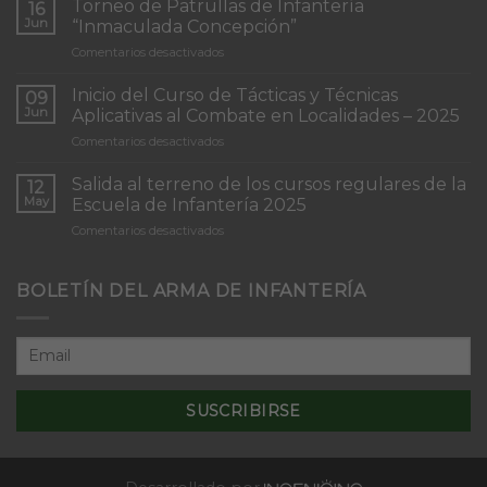
Torneo de Patrullas de Infantería
16
Jun
“Inmaculada Concepción”
en
Comentarios desactivados
Torneo
de
Inicio del Curso de Tácticas y Técnicas
09
Patrullas
Jun
Aplicativas al Combate en Localidades – 2025
de
en
Comentarios desactivados
Infantería
Inicio
“Inmaculada
del
Concepción”
Salida al terreno de los cursos regulares de la
12
Curso
May
Escuela de Infantería 2025
de
en
Comentarios desactivados
Tácticas
Salida
y
al
Técnicas
terreno
BOLETÍN DEL ARMA DE INFANTERÍA
Aplicativas
de
al
los
Combate
cursos
en
regulares
Localidades
de
–
la
2025
Escuela
de
Infantería
2025