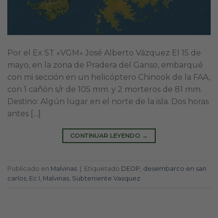
Por el Ex ST «VGM» José Alberto Vázquez El 15 de
mayo, en la zona de Pradera del Ganso, embarqué
con mi sección en un helicóptero Chinook de la FAA,
con 1 cañón s/r de 105 mm. y 2 morteros de 81 mm.
Destino: Algún lugar en el norte de la isla. Dos horas
antes […]
CONTINUAR LEYENDO
→
Publicado en
Malvinas
|
Etiquetado
DEOP
,
desembarco en san
carlos
,
Ec I
,
Malvinas
,
Subteniente Vasquez