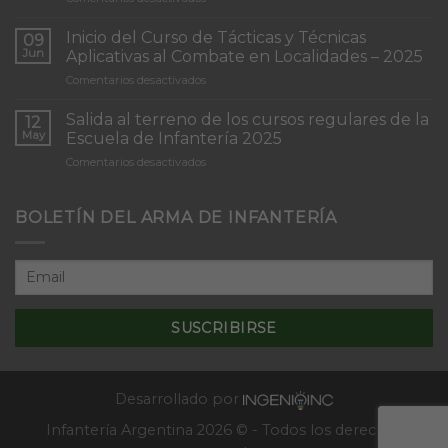
Torneo
de
Inicio del Curso de Tácticas y Técnicas
09
Patrullas
Jun
Aplicativas al Combate en Localidades – 2025
de
en
Comentarios desactivados
Infantería
Inicio
“Inmaculada
del
Concepción”
Salida al terreno de los cursos regulares de la
12
Curso
May
Escuela de Infantería 2025
de
en
Comentarios desactivados
Tácticas
Salida
y
al
Técnicas
terreno
BOLETÍN DEL ARMA DE INFANTERÍA
Aplicativas
de
al
los
Combate
cursos
en
regulares
Localidades
de
–
la
2025
Escuela
de
Infantería
2025
Desarrollado por
Infantería Argentina 2026 © - Todos los derechos