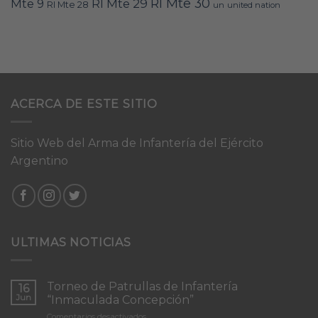
RI Mte 30
Mte 9
RI Mte 29
RI Mte 28
un
united nation
ACERCA DE ESTE SITIO
Sitio Web del Arma de Infantería del Ejército
Argentino
ULTIMAS NOTICIAS
Torneo de Patrullas de Infantería
16
Jun
“Inmaculada Concepción”
en
Comentarios desactivados