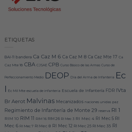
ETIQUETAS
Ca Caz M 6
Ca Caz M 8
Ca Caz Mte 17
bandera
BAI-11
Ca
CBA
CPB
Caz Mte 18
CJSAE
Curso Básico de las Armas
Curso de
Ec
DEOP
Día del Arma de Infantería
Perfeccionamiento Medio
I
IVta
FDR
Escuela de Infantería
Ec Mil Mte
escuela de infanteria
Malvinas
Br Aerot
Mecanizados
naciones unidas
paz
RI 1
Regimiento de Infantería de Monte 29
reserva
RIM 11
RI
RI Mec 5
RIM 10
RI Mec 4
RIM 16
RIM 26
RI Mec 3
RI
Mec 6
RI Mec 12
RI Mec 35
RI Mec 7
RI Mec 8
RI Mec 25