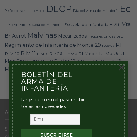
Ec
DEOP
Día del Arma de Infantería
Perfeccionamiento Medio
I
IVta
FDR
Escuela de Infantería
Ec Mil Mte
escuela de infanteria
Malvinas
Br Aerot
Mecanizados
naciones unidas
paz
RI 1
Regimiento de Infantería de Monte 29
reserva
RIM 11
RI
RI Mec 5
RIM 10
RI Mec 4
RIM 16
RIM 26
RI Mec 3
RI
Mec 6
RI Mec 12
RI Mec 35
RI Mec 7
RI Mec 8
RI Mec 25
×
RI Mte 30
Mte 9
RI Mte 29
RI Mte 28
un
united nation
BOLETÍN DEL
ARMA DE
INFANTERÍA
Registra tu email para recibir
todas las novedades
ACERCA DE ESTE SITIO
Sitio Web del Arma de Infantería del Ejército
Argentino