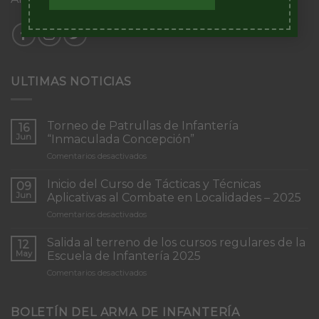
ULTIMAS NOTICIAS
Torneo de Patrullas de Infantería
16
Jun
“Inmaculada Concepción”
en
Comentarios desactivados
Torneo
de
Inicio del Curso de Tácticas y Técnicas
09
Patrullas
Jun
Aplicativas al Combate en Localidades – 2025
de
en
Comentarios desactivados
Infantería
Inicio
“Inmaculada
del
Concepción”
Salida al terreno de los cursos regulares de la
12
Curso
May
Escuela de Infantería 2025
de
en
Comentarios desactivados
Tácticas
Salida
y
al
Técnicas
terreno
BOLETÍN DEL ARMA DE INFANTERÍA
Aplicativas