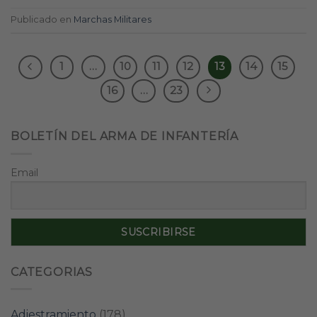
Publicado en
Marchas Militares
1
…
10
11
12
13
14
15
16
…
23
BOLETÍN DEL ARMA DE INFANTERÍA
Email
CATEGORIAS
Adiestramiento
(178)