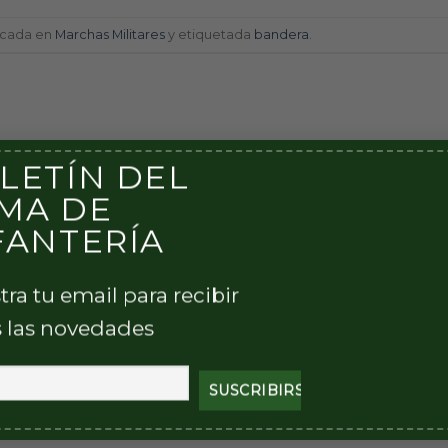
licada en
Marchas Militares
y etiquetada
bandera
.
LETÍN DEL
MA DE
FANTERÍA
Canción de los comandos
tra tu email para recibir
 las novedades