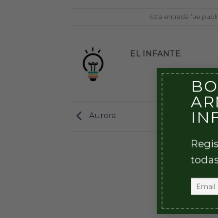
Esta entrada fue pub
EL INFANTE
BO
AR
IN
Aurora
Regis
todas