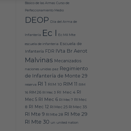
Básico de las Armas
Curso de
Perfeccionamiento Medio
DEOP
Día del Arma de
Ec I
Ec Mil Mte
Infantería
Escuela de
escuela de infanteria
IVta Br Aerot
FDR
Infantería
Malvinas
Mecanizados
Regimiento
naciones unidas
paz
de Infantería de Monte 29
RI 1
RIM 11
RIM 10
RIM
reserva
RI
RI Mec 4
16
RIM 26
RI Mec 3
RI Mec 6
Mec 5
RI Mec 7
RI Mec
RI Mec 12
RI Mec 35
8
RI Mec 25
RI Mte 9
RI Mte 29
RI Mte 28
RI Mte 30
un
united nation