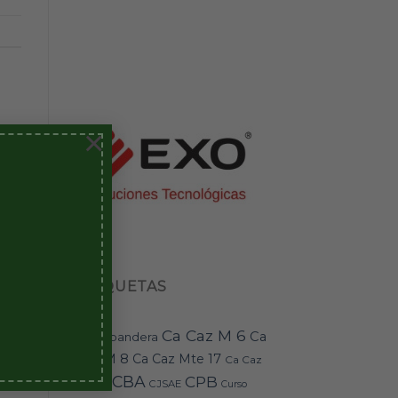
×
ETIQUETAS
Ca Caz M 6
Ca
bandera
BAI-11
Caz M 8
Ca Caz Mte 17
Ca Caz
CBA
CPB
Mte 18
CJSAE
Curso