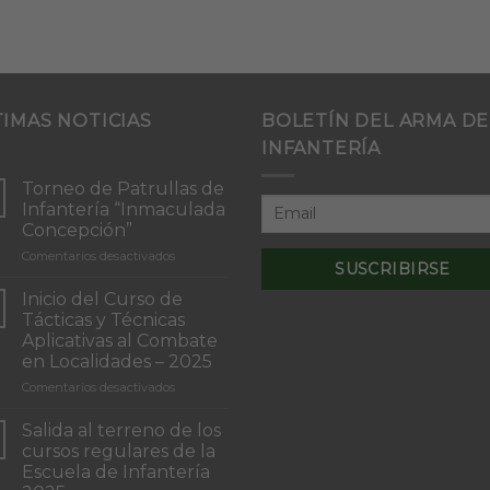
TIMAS NOTICIAS
BOLETÍN DEL ARMA DE
INFANTERÍA
Torneo de Patrullas de
Infantería “Inmaculada
Concepción”
en
Comentarios desactivados
Torneo
de
Inicio del Curso de
Patrullas
Tácticas y Técnicas
de
Aplicativas al Combate
Infantería
en Localidades – 2025
“Inmaculada
Concepción”
en
Comentarios desactivados
Inicio
del
Salida al terreno de los
Curso
cursos regulares de la
de
Escuela de Infantería
Tácticas