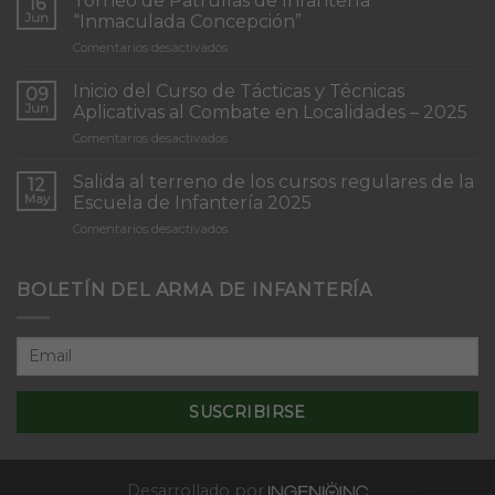
Torneo de Patrullas de Infantería
16
Jun
“Inmaculada Concepción”
en
Comentarios desactivados
Torneo
de
Inicio del Curso de Tácticas y Técnicas
09
Patrullas
Jun
Aplicativas al Combate en Localidades – 2025
de
en
Comentarios desactivados
Infantería
Inicio
“Inmaculada
del
Concepción”
Salida al terreno de los cursos regulares de la
12
Curso
May
Escuela de Infantería 2025
de
en
Comentarios desactivados
Tácticas
Salida
y
al
Técnicas
terreno
BOLETÍN DEL ARMA DE INFANTERÍA
Aplicativas
de
al
los
Combate
cursos
en
regulares
Localidades
de
–
la
2025
Escuela
de
Infantería
2025
Desarrollado por