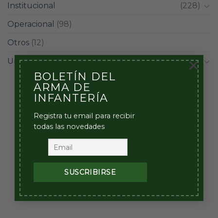
Institucional
(228)
Operacional
(98)
Otros
(12)
×
Unidades
(42)
BOLETÍN DEL
ARMA DE
INFANTERÍA
Registra tu email para recibir
todas las novedades