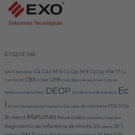
ETIQUETAS
Ca Caz M 6
Ca Caz M 8
Ca Caz Mte 17
bandera
BAI-11
Ca
CBA
CPB
Caz Mte 18
CJSAE
Curso Básico de las Armas
Curso de
Ec
DEOP
Día del Arma de Infantería
Perfeccionamiento Medio
I
IVta
FDR
Escuela de Infantería
Ec Mil Mte
escuela de infanteria
Malvinas
Br Aerot
Mecanizados
naciones unidas
paz
RI 1
Regimiento de Infantería de Monte 29
reserva
RIM 11
RI
RI Mec 5
RIM 10
RI Mec 4
RIM 16
RIM 26
RI Mec 3