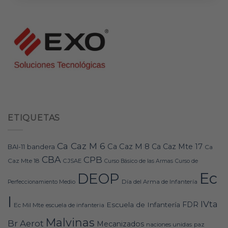
ETIQUETAS
Ca Caz M 6
Ca Caz M 8
Ca Caz Mte 17
bandera
BAI-11
Ca
CBA
CPB
Caz Mte 18
CJSAE
Curso Básico de las Armas
Curso de
Ec
DEOP
Día del Arma de Infantería
Perfeccionamiento Medio
I
IVta
FDR
Escuela de Infantería
Ec Mil Mte
escuela de infanteria
Malvinas
Br Aerot
Mecanizados
naciones unidas
paz