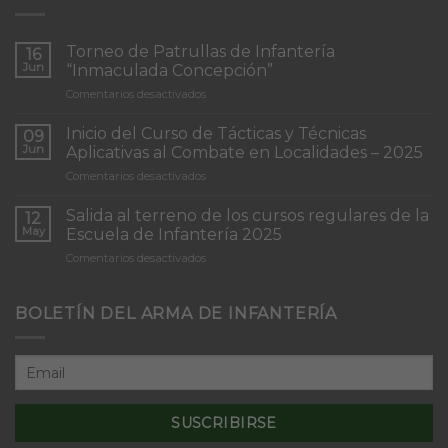
Torneo de Patrullas de Infantería
16
Jun
“Inmaculada Concepción”
en
Comentarios desactivados
Torneo
de
Inicio del Curso de Tácticas y Técnicas
09
Patrullas
Jun
Aplicativas al Combate en Localidades – 2025
de
en
Comentarios desactivados
Infantería
Inicio
“Inmaculada
del
Concepción”
Salida al terreno de los cursos regulares de la
12
Curso
May
Escuela de Infantería 2025
de
en
Comentarios desactivados
Tácticas
Salida
y
al
Técnicas
terreno
BOLETÍN DEL ARMA DE INFANTERÍA
Aplicativas
de
al
los
Combate
cursos
en
regulares
Localidades
de
–
la
2025
Escuela
de