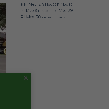
RI Mec 12
RI Mec 35
8
RI Mec 25
RI Mte 9
RI Mte 29
RI Mte 28
RI Mte 30
un
united nation
×