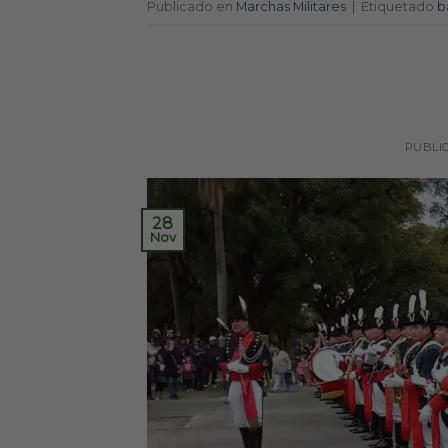
Publicado en
Marchas Militares
|
Etiquetado
b
PUBLI
28
Nov