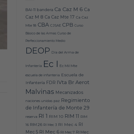
Ca Caz M 6
Ca
bandera
BAI-11
Caz M 8
Ca Caz Mte 17
Ca Caz
CBA
CPB
Mte 18
CJSAE
Curso
Básico de las Armas
Curso de
Perfeccionamiento Medio
DEOP
Día del Arma de
Ec I
Ec Mil Mte
Infantería
Escuela de
escuela de infanteria
IVta Br Aerot
FDR
Infantería
Malvinas
Mecanizados
Regimiento
naciones unidas
paz
de Infantería de Monte 29
RI 1
RIM 11
RIM 10
RIM
reserva
RI
RI Mec 4
16
RIM 26
RI Mec 3
RI Mec 6
Mec 5
RI Mec 7
RI Mec