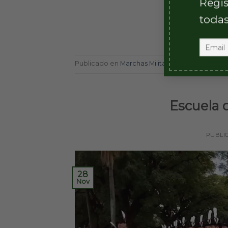
Regis
todas
Publicado en
Marchas Militares
|
Etiquetado
b
Escuela 
PUBLI
28
Nov