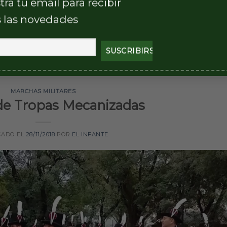
tra tu email para recibir
 las novedades
CONTINUAR LEYENDO
→
andera
MARCHAS MILITARES
de Tropas Mecanizadas
CADO EL
28/11/2018
POR
EL INFANTE