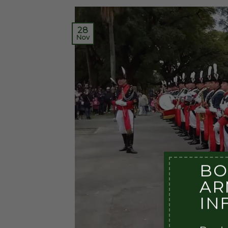
28
Nov
BO
AR
IN