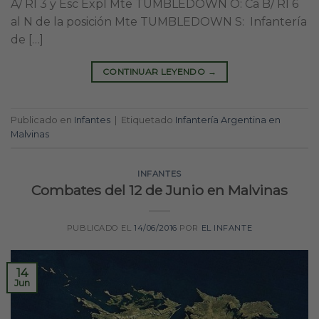
A/ RI 3 y Esc Expl Mte TUMBLEDOWN O: Ca B/ RI 6
al N de la posición Mte TUMBLEDOWN S: Infantería
de […]
CONTINUAR LEYENDO
→
Publicado en
Infantes
|
Etiquetado
Infantería Argentina en
Malvinas
INFANTES
Combates del 12 de Junio en Malvinas
PUBLICADO EL
14/06/2016
POR
EL INFANTE
14
Jun