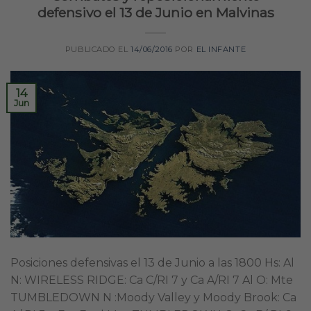
defensivo el 13 de Junio en Malvinas
PUBLICADO EL
14/06/2016
POR
EL INFANTE
14
Jun
Posiciones defensivas el 13 de Junio a las 1800 Hs: Al
N: WIRELESS RIDGE: Ca C/RI 7 y Ca A/RI 7 Al O: Mte
TUMBLEDOWN N :Moody Valley y Moody Brook: Ca