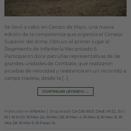
Se llevó a cabo, en Campo de Mayo, una nueva
edición de la competencia que organiza el Consejo
Superior del Arma. Obtuvo el primer lugar el
Regimiento de Infantería Mecanizado 6.
Participaron doce patrullas representativas de las
grandes unidades de Combate, que realizaron
pruebas de velocidad y resistencia en un recorrido a
campo traviesa, desde la […]
CONTINUAR LEYENDO
→
Publicado en
Infantes
|
Etiquetado
Ca Cdo 603
,
Dest I M 22;
,
Ec I
,
RI 1
,
RI M 20
,
RI Mec 24
,
RI Mec 26
,
RI Mec 4
,
RI Mec 6
,
RI Mec 8
,
RI
Mte 28
,
RI Mte 9
,
RI Parac 14