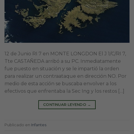
12 de Junio RI 7 en MONTE LONGDON El J 1/C/RI 7,
Tte CASTAÑEDA arribó a su PC. Inmediatamente
fue puesto en situación y se le impartió la orden
para realizar un contraataque en dirección NO. Por
medio de esta acción se buscaba envolver a los
efectivos que enfrentaba la Sec Ing y los restos […]
CONTINUAR LEYENDO
→
Publicado en
Infantes