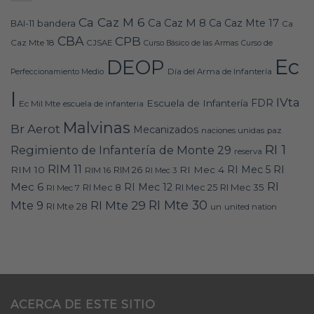
Ca Caz M 6
Ca Caz M 8
Ca Caz Mte 17
bandera
BAI-11
Ca
CBA
CPB
Caz Mte 18
CJSAE
Curso Básico de las Armas
Curso de
Ec
DEOP
Día del Arma de Infantería
Perfeccionamiento Medio
I
IVta
FDR
Escuela de Infantería
Ec Mil Mte
escuela de infanteria
Malvinas
Br Aerot
Mecanizados
naciones unidas
paz
RI 1
Regimiento de Infantería de Monte 29
reserva
RIM 11
RI
RI Mec 5
RIM 10
RI Mec 4
RIM 16
RIM 26
RI Mec 3
RI
Mec 6
RI Mec 12
RI Mec 35
RI Mec 7
RI Mec 8
RI Mec 25
RI Mte 30
Mte 9
RI Mte 29
RI Mte 28
un
united nation
ACERCA DE ESTE SITIO