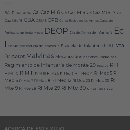
Ca Caz M 6
Ca Caz M 8
Ca Caz Mte 17
bandera
BAI-11
Ca
CBA
CPB
Caz Mte 18
CJSAE
Curso Básico de las Armas
Curso de
Ec
DEOP
Día del Arma de Infantería
Perfeccionamiento Medio
I
IVta
FDR
Escuela de Infantería
Ec Mil Mte
escuela de infanteria
Malvinas
Br Aerot
Mecanizados
naciones unidas
paz
RI 1
Regimiento de Infantería de Monte 29
reserva
RIM 11
RI
RI Mec 5
RIM 10
RI Mec 4
RIM 16
RIM 26
RI Mec 3
RI
Mec 6
RI Mec 12
RI Mec 35
RI Mec 7
RI Mec 8
RI Mec 25
RI Mte 30
Mte 9
RI Mte 29
RI Mte 28
un
united nation
ACERCA DE ESTE SITIO