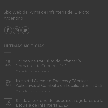
Sitio Web del Arma de Infantería del Ejército
Argentino
ULTIMAS NOTICIAS
Torneo de Patrullas de Infantería
16
Jun
“Inmaculada Concepción”
en
Comentarios desactivados
Torneo
de
Inicio del Curso de Tácticas y Técnicas
09
Patrullas
Jun
Aplicativas al Combate en Localidades – 2025
de
en
Comentarios desactivados
Infantería
Inicio
“Inmaculada
del
Concepción”
Salida al terreno de los cursos regulares de la
12
Curso
May
Escuela de Infantería 2025
de