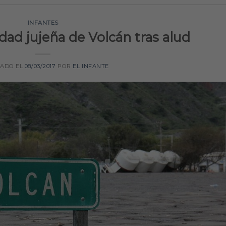
INFANTES
idad jujeña de Volcán tras alud
CADO EL
08/03/2017
POR
EL INFANTE