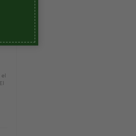
 el
El