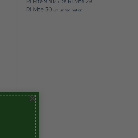
RI Mte 9
RI Mte 29
RI Mte 28
RI Mte 30
un
united nation
×