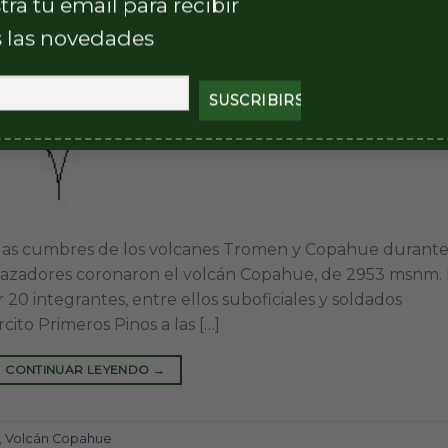
tra tu email para recibir
 las novedades
 las cumbres de los volcanes Tromen y Copahue durante
s cazadores coronaron el volcán Copahue, de 2953 msnm. 
 20 integrantes, entre ellos suboficiales y soldados
cito Primeros Pinos a las […]
CONTINUAR LEYENDO
→
,
Volcán Copahue