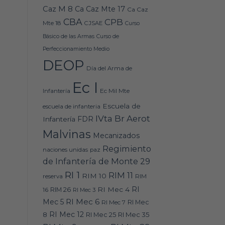
Caz M 8
Ca Caz Mte 17
Ca Caz
CBA
CPB
Mte 18
CJSAE
Curso
Básico de las Armas
Curso de
Perfeccionamiento Medio
DEOP
Día del Arma de
Ec I
Ec Mil Mte
Infantería
Escuela de
escuela de infanteria
IVta Br Aerot
FDR
Infantería
Malvinas
Mecanizados
Regimiento
naciones unidas
paz
de Infantería de Monte 29
RI 1
RIM 11
RIM 10
RIM
reserva
RI
RI Mec 4
16
RIM 26
RI Mec 3
RI Mec 6
Mec 5
RI Mec 7
RI Mec
RI Mec 12
RI Mec 35
8
RI Mec 25