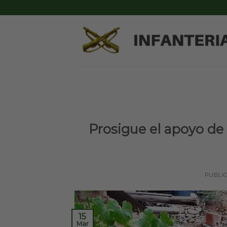
Skip
to
content
Prosigue el apoyo de l
PUBLI
15
Mar