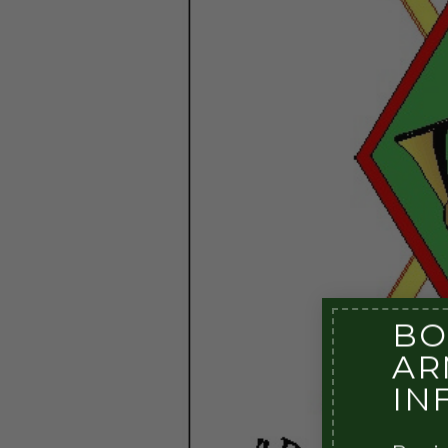
BO
AR
IN