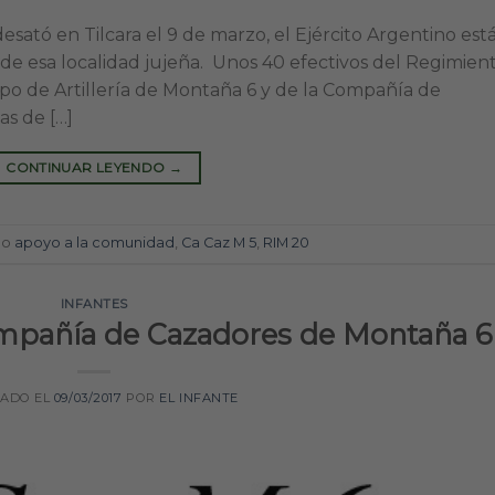
ató en Tilcara el 9 de marzo, el Ejército Argentino est
 de esa localidad jujeña. Unos 40 efectivos del Regimien
po de Artillería de Montaña 6 y de la Compañía de
as de […]
CONTINUAR LEYENDO
→
do
apoyo a la comunidad
,
Ca Caz M 5
,
RIM 20
INFANTES
ompañía de Cazadores de Montaña 6
CADO EL
09/03/2017
POR
EL INFANTE