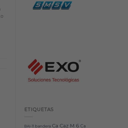
á
to
ETIQUETAS
Ca Caz M 6
Ca
bandera
BAI-11