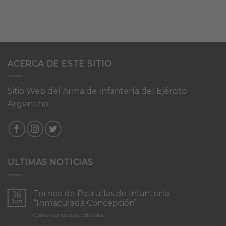
ACERCA DE ESTE SITIO
Sitio Web del Arma de Infantería del Ejército
Argentino
ULTIMAS NOTICIAS
Torneo de Patrullas de Infantería
16
Jun
“Inmaculada Concepción”
en
Comentarios desactivados
Torneo