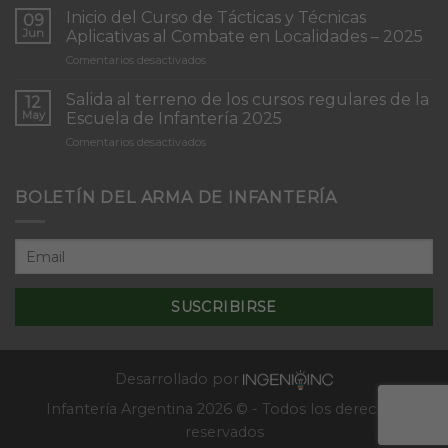
de
Inicio del Curso de Tácticas y Técnicas
09
Patrullas
Jun
Aplicativas al Combate en Localidades – 2025
de
en
Comentarios desactivados
Infantería
Inicio
“Inmaculada
del
Concepción”
Salida al terreno de los cursos regulares de la
12
Curso
May
Escuela de Infantería 2025
de
en
Comentarios desactivados
Tácticas
Salida
y
al
Técnicas
terreno
BOLETÍN DEL ARMA DE INFANTERÍA
Aplicativas
de
al
los
Combate
cursos
en
regulares
Localidades
de
–
la
2025
Escuela
de
Infantería
2025
Desarrollado por
Infantería Argentina 2026 © - Todos los derechos
reservados