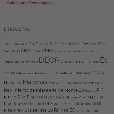
ETIQUETAS
Ca Caz M 6
Ca Caz M 8
Ca Caz Mte 17
bandera
BAI-11
Ca
CBA
CPB
Caz Mte 18
CJSAE
Curso Básico de las Armas
Curso de
Ec
DEOP
Día del Arma de Infantería
Perfeccionamiento Medio
I
IVta
FDR
Escuela de Infantería
Ec Mil Mte
escuela de infanteria
Malvinas
Br Aerot
Mecanizados
naciones unidas
paz
RI 1
Regimiento de Infantería de Monte 29
reserva
RIM 11
RI
RI Mec 5
RIM 10
RI Mec 4
RIM 16
RIM 26
RI Mec 3
RI
Mec 6
RI Mec 12
RI Mec 35
RI Mec 7
RI Mec 8
RI Mec 25
RI Mte 30
Mte 9
RI Mte 29
RI Mte 28
un
united nation