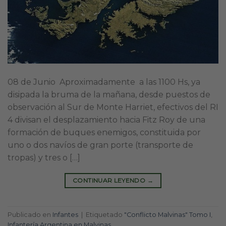
08 de Junio Aproximadamente a las 1100 Hs, ya
disipada la bruma de la mañana, desde puestos de
observación al Sur de Monte Harriet, efectivos del RI
4 divisan el desplazamiento hacia Fitz Roy de una
formación de buques enemigos, constituida por
uno o dos navíos de gran porte (transporte de
tropas) y tres o […]
CONTINUAR LEYENDO
→
Publicado en
Infantes
|
Etiquetado
"Conflicto Malvinas" Tomo I
,
Infantería Argentina en Malvinas