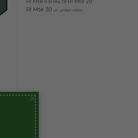
RI Mte 9
RI Mte 29
RI Mte 28
RI Mte 30
un
united nation
×
de