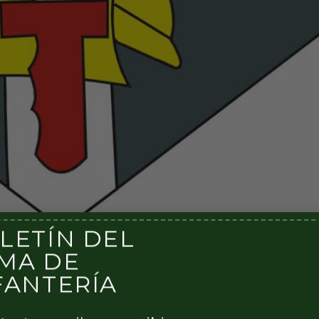
LETÍN DEL
MA DE
 del ejercicio Long Precision 17, avanzado curso de
s de élite, es la presencia por vez primera de miembros 
FANTERÍA
 este caso del Ejército Argentino. Dos miembros de los
a España para participar en el […]