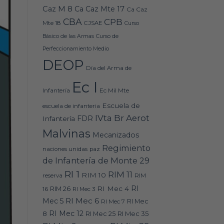
Caz M 8
Ca Caz Mte 17
Ca Caz
CBA
CPB
Mte 18
CJSAE
Curso
Básico de las Armas
Curso de
Perfeccionamiento Medio
DEOP
Día del Arma de
Ec I
Ec Mil Mte
Infantería
Escuela de
escuela de infanteria
IVta Br Aerot
FDR
Infantería
Malvinas
Mecanizados
Regimiento
naciones unidas
paz
de Infantería de Monte 29
RI 1
RIM 11
RIM 10
RIM
reserva
RI
RI Mec 4
16
RIM 26
RI Mec 3
RI Mec 6
Mec 5
RI Mec 7
RI Mec
RI Mec 12
RI Mec 35
8
RI Mec 25