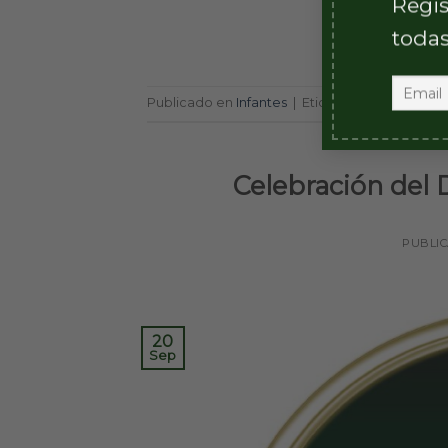
Regis
todas
Publicado en
Infantes
|
Etiquetado
FFEE
Celebración del 
PUBLI
20
Sep