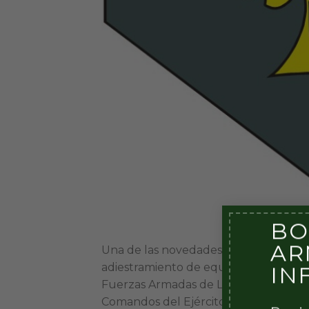
BO
AR
Una de las novedades mas importantes
adiestramiento de equipos de tiradore
IN
Fuerzas Armadas de Latinoamérica, en
Comandos del Ejército se desplazaron 